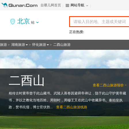
去哪儿网首页
网站导航
北京
站
正在热搜:
旅游
湖南旅游
怀化旅游
二酉山旅游
>
>
>
二酉山
查看
二酉山旅游报价 >
相传古时黄帝曾于此山藏书。武陵人善卷因避舜帝禅让，隐于此山守护黄帝藏
书，并以之教化当地百姓。周朝时，周穆王又在此山中收藏异书。秦始皇执
政，焚书坑儒，博士官伏胜...
查看
二酉山旅游线路