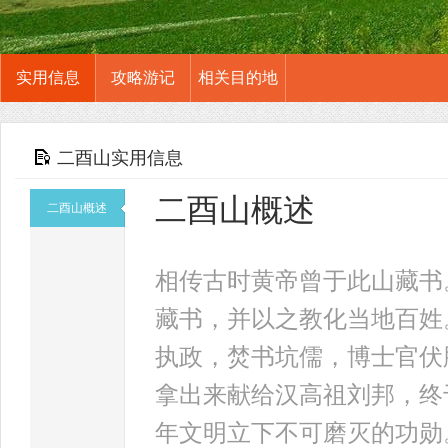
实用信息
攻略游记
相关目的地
二酉山实用信息
二酉山概述
二酉山概述
相传古时黄帝曾于此山藏书
藏书，并以之教化当地百姓
执政，焚书坑儒，博士官伏
拿出来献给汉高祖刘邦，终
年文明立下不可磨灭的功勋