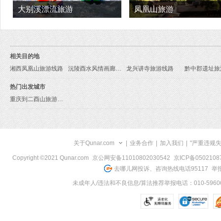
大别溪漂流旅游
凤凰山旅游
相关目的地
湘西凤凰山旅游线路
沅陵酉水风情画廊旅游线路
龙兴讲寺旅游线路
黔中郡遗址旅
热门出发城市
重庆到二酉山旅游报价
关于Qunar.com
|
业务合作
|
加入我们
|
"严重违规
Copyright ©2021 Qunar.com
京公网安备11010802030542
京ICP备050210
去哪儿网投诉、咨询热线电话95117
举报
未成年人/违法和不良信息/算法推荐举报电话：010-59606