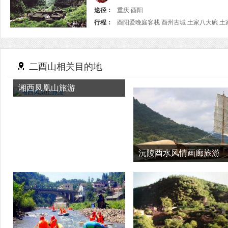
途径：
重庆 酉阳
行程：
二酉山相关目的地
湘西凤凰山旅游
沅陵酉水风情画廊旅游