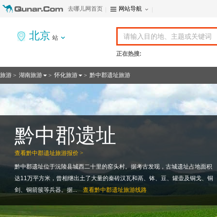
去哪儿网首页
网站导航
北京
站
正在热搜:
旅游
湖南旅游
怀化旅游
黔中郡遗址旅游
>
>
>
黔中郡遗址
查看
黔中郡遗址旅游报价 >
黔中郡遗址位于沅陵县城西二十里的窑头村。据考古发现，古城遗址占地面积
达11万平方米，曾相继出土了大量的秦砖汉瓦和鬲、钵、豆、罐壶及铜戈、铜
剑、铜箭簇等兵器。据...
查看
黔中郡遗址旅游线路