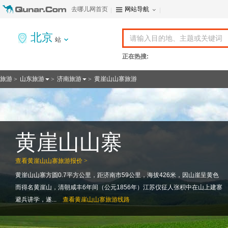
去哪儿网首页
网站导航
北京
站
正在热搜:
旅游
山东旅游
济南旅游
黄崖山山寨旅游
>
>
>
黄崖山山寨
查看
黄崖山山寨旅游报价 >
黄崖山山寨方圆0.7平方公里，距济南市59公里，海拔426米，因山崖呈黄色
而得名黄崖山，清朝咸丰6年间（公元1856年）江苏仪征人张积中在山上建寨
避兵讲学，遂...
查看
黄崖山山寨旅游线路