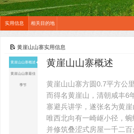
实用信息
相关目的地
黄崖山山寨实用信息
黄崖山山寨概述
黄崖山山寨概述
黄崖山山寨最佳
黄崖山山寨方圆0.7平方公
季节
而得名黄崖山，清朝咸丰6年
寨避兵讲学，遂张名为黄崖
唯西北向有一崎岖小径，蜿
并修筑叠涩式房屋一千二百