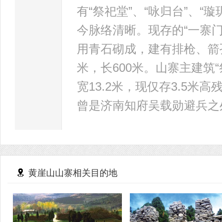
有“祭祀堂”、“咏归台”、“
今脉络清晰。现存的“一寨门
用青石砌成，建有排枪、箭孔
米，长600米。山寨主建筑“
宽13.2米，现仅存3.5米
曾是济南知府吴载勋避兵之
黄崖山山寨相关目的地