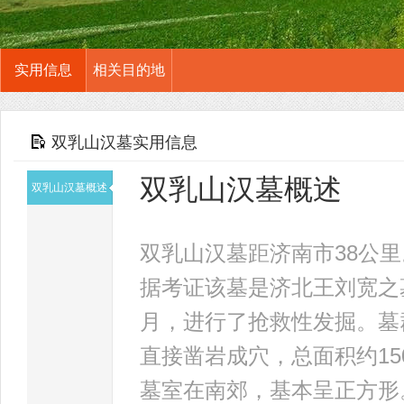
实用信息
相关目的地
双乳山汉墓实用信息
双乳山汉墓概述
双乳山汉墓概述
双乳山汉墓距济南市38公
据考证该墓是济北王刘宽之墓。
月，进行了抢救性发掘。墓
直接凿岩成穴，总面积约15
墓室在南郊，基本呈正方形。