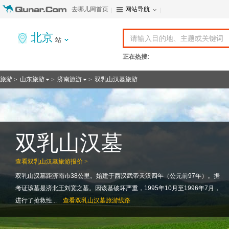
去哪儿网首页
网站导航
北京
站
正在热搜:
旅游
山东旅游
济南旅游
双乳山汉墓旅游
>
>
>
双乳山汉墓
查看
双乳山汉墓旅游报价 >
双乳山汉墓距济南市38公里。始建于西汉武帝天汉四年（公元前97年）。据
考证该墓是济北王刘宽之墓。因该墓破坏严重，1995年10月至1996年7月，
进行了抢救性...
查看
双乳山汉墓旅游线路