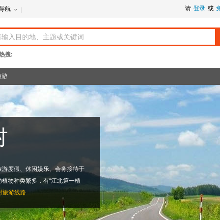
请
登录
或
导航
热搜:
旅游
村
旅游度假、休闲娱乐、会务接待于
植物种类繁多，有“江北第一植
村旅游线路