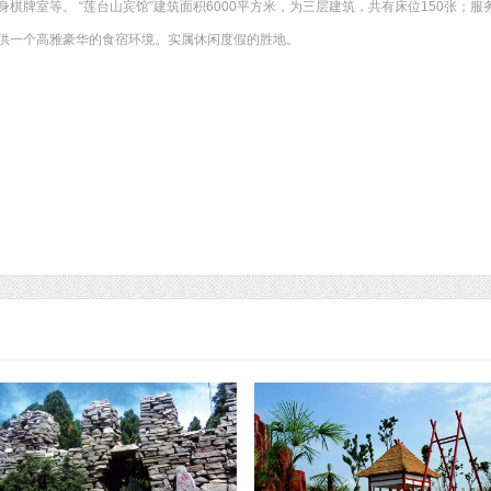
棋牌室等。 “莲台山宾馆”建筑面积6000平方米，为三层建筑，共有床位150张；服
供一个高雅豪华的食宿环境。实属休闲度假的胜地。