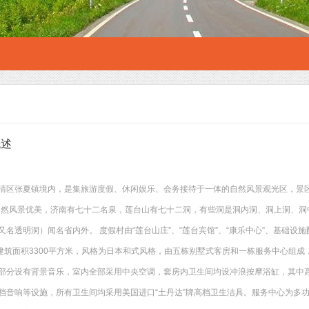
概述
清区张夏镇境内，是集旅游度假、休闲娱乐、会务接待于一体的自然风景观光区，景区
自然风景优美，济南有七十二名泉，莲台山有七十二洞，有些洞是洞内洞、洞上洞、洞
名透明洞）闻名省内外。 度假村由“莲台山庄”、“莲台宾馆”、“康乐中心”、基础设
，建筑面积3300平方米，风格为日本和式风格，由五栋别墅式客房和一栋服务中心组成
部分设有背景音乐，室内全部采用中央空调，套房内卫生间均设冲浪按摩浴缸，其中
档音响等设施，所有卫生间均采用美国进口“土丹达”牌高档卫生洁具。服务中心为多