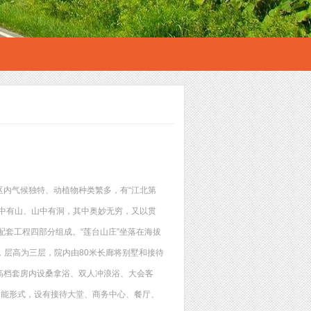
内气候独特、动植物种类繁多，有“江北第
中有山、山中有洞，其中奥妙无穷，又以贯
施配套工程四部分组成。“莲台山庄”坐落在海拔
，层高为三层，院内由80米长廊将别墅和接待
高档套房内设桑拿浴、双人冲浪浴、大会客
功能形式，设有接待大堂、商务中心、餐厅、