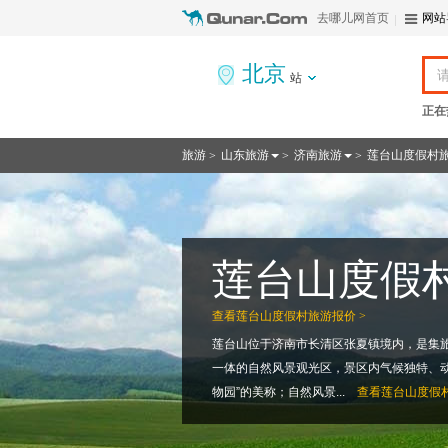
去哪儿网首页
网站
北京
站
正在
旅游
山东旅游
济南旅游
莲台山度假村
>
>
>
莲台山度假
查看
莲台山度假村旅游报价 >
莲台山位于济南市长清区张夏镇境内，是集
一体的自然风景观光区，景区内气候独特、动
物园”的美称；自然风景...
查看
莲台山度假