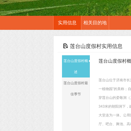
实用信息
相关目的地
莲台山度假村实用信息
莲台山度假村
莲台山度假村概
述
莲台山位于济南市长
莲台山度假村最
一植物园”的美称；
佳季节
穿莲台山的娄敬洞（又
343米的朝阳洞下
大堂连为一体。公用
厅、吧台、舞池、高