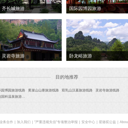
齐长城旅游
国际园博园旅游
灵岩寺旅游
卧龙峪旅游
目的地推荐
际园博园旅游线路
黄崖山山寨旅游线路
双乳山汉墓旅游线路
灵岩寺旅游线路
济南国科温泉旅游线路
业务合作
|
加入我们
|
"严重违规失信"专项整治举报
|
安全中心
|
星骆驼公益
|
Abou