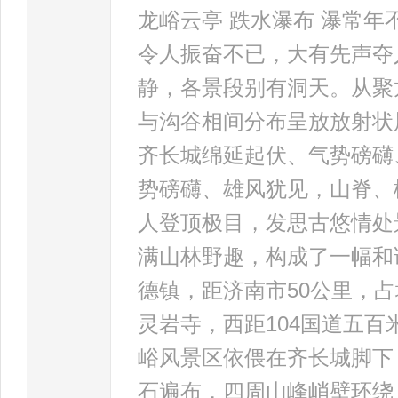
龙峪云亭 跌水瀑布 瀑常
令人振奋不已，大有先声夺
静，各景段别有洞天。从聚
与沟谷相间分布呈放放射状
齐长城绵延起伏、气势磅礴
势磅礴、雄风犹见，山脊、
人登顶极目，发思古悠情处
满山林野趣，构成了一幅和
德镇，距济南市50公里，
灵岩寺，西距104国道五百
峪风景区依偎在齐长城脚下
石遍布，四周山峰峭壁环绕