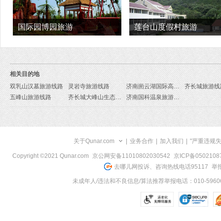
国际园博园旅游
莲台山度假村旅游
相关目的地
双乳山汉墓旅游线路
灵岩寺旅游线路
济南崮云湖国际高尔夫俱乐部旅游线路
齐长城旅游线
五峰山旅游线路
齐长城大峰山生态旅游区旅游线路
济南国科温泉旅游线路
关于Qunar.com
|
业务合作
|
加入我们
|
"严重违规
Copyright ©2021 Qunar.com
京公网安备11010802030542
京ICP备050210
去哪儿网投诉、咨询热线电话95117
举报
未成年人/违法和不良信息/算法推荐举报电话：010-59606