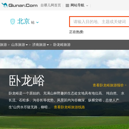
去哪儿网首页
网站导航
北京
站
正在热搜:
旅游
山东旅游
济南旅游
卧龙峪旅游
>
>
>
卧龙峪
查看
卧龙峪旅游报价 >
卧龙峪是一个原始的、充满山林野趣的生态处女地具有地位高、 纯自然、 水
长流、石松多、沟谷长等优势。风景区内沟谷幽深、纵横交错，总使人产
生“山穷水尽疑无路，柳暗...
查看
卧龙峪旅游线路