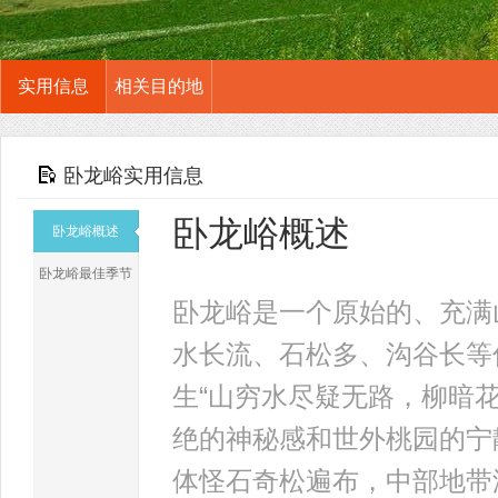
实用信息
相关目的地
卧龙峪实用信息
卧龙峪概述
卧龙峪概述
卧龙峪最佳季节
卧龙峪是一个原始的、充满
水长流、石松多、沟谷长等
生“山穷水尽疑无路，柳暗
绝的神秘感和世外桃园的宁
体怪石奇松遍布，中部地带