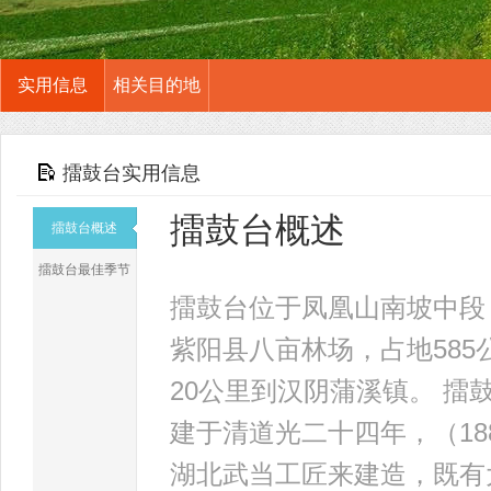
实用信息
相关目的地
擂鼓台实用信息
擂鼓台概述
擂鼓台概述
擂鼓台最佳季节
擂鼓台位于凤凰山南坡中段
紫阳县八亩林场，占地585
20公里到汉阴蒲溪镇。 擂
建于清道光二十四年，（1
湖北武当工匠来建造，既有