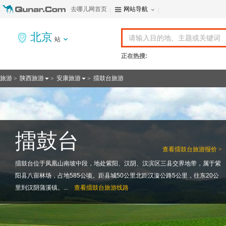
去哪儿网首页
网站导航
北京
站
正在热搜:
旅游
陕西旅游
安康旅游
擂鼓台旅游
>
>
>
擂鼓台
查看
擂鼓台旅游报价 >
擂鼓台位于凤凰山南坡中段，地处紫阳、汉阴、汉滨区三县交界地带，属于紫
阳县八亩林场，占地585公顷。距县城50公里北距汉漩公路5公里，往东20公
里到汉阴蒲溪镇。...
查看
擂鼓台旅游线路