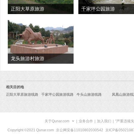
正阳大草原旅游
千家坪公园旅游
龙头旅游村旅游
相关目的地
正阳大草原旅游线路
千家坪公园旅游线路
牛头山旅游线路
凤凰山旅游线
关于Qunar.com
|
业务合作
|
加入我们
|
"严重违规
Copyright ©2021 Qunar.com
京公网安备11010802030542
京ICP备050210