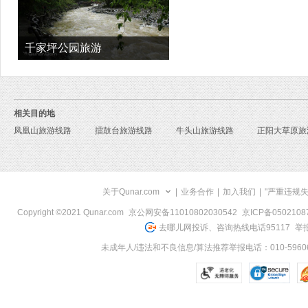
千家坪公园旅游
相关目的地
凤凰山旅游线路
擂鼓台旅游线路
牛头山旅游线路
正阳大草原旅
关于Qunar.com
|
业务合作
|
加入我们
|
"严重违规
Copyright ©2021 Qunar.com
京公网安备11010802030542
京ICP备050210
去哪儿网投诉、咨询热线电话95117
举报
未成年人/违法和不良信息/算法推荐举报电话：010-59606