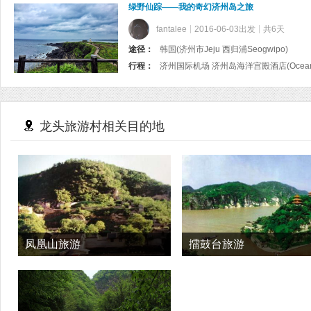
绿野仙踪——我的奇幻济州岛之旅
fantalee
2016-06-03出发
共6天
途径：
韩国(济州市Jeju 西归浦Seogwipo)
行程：
龙头旅游村相关目的地
凤凰山旅游
擂鼓台旅游