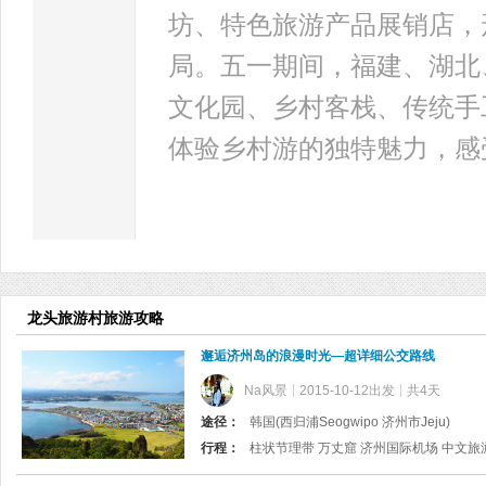
坊、特色旅游产品展销店，
局。五一期间，福建、湖北
文化园、乡村客栈、传统手
体验乡村游的独特魅力，感
龙头旅游村旅游攻略
邂逅济州岛的浪漫时光—超详细公交路线
Na风景
2015-10-12出发
共4天
途径：
韩国(西归浦Seogwipo 济州市Jeju)
行程：