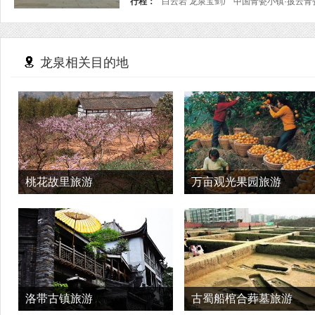
行程：
白云岩 龙泉宝剑厂 中国青瓷小镇·披云
龙泉相关目的地
桃花故里旅游
万亩观光果园旅游
洛带古镇旅游
古蜀船棺合葬墓旅游