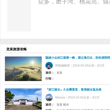
众多，磨子湾、桃花岛、猫
龙泉旅游攻略
隐秘小众的江南第一峰，观云海日出，听松涛阵
阿拖施晓君
2018-05-04出发
共3天
途径：
龙泉
行程：
『浙江丽水』久在樊笼里，复得丽水返自然
Monsia
2019-10-02出发
共2天
途径：
龙泉 丽水