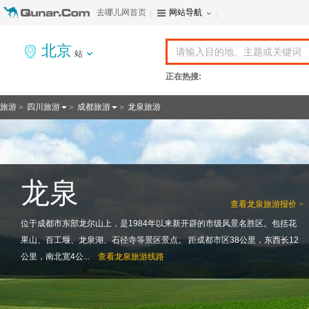
去哪儿网首页
网站导航
北京
站
正在热搜:
旅游
四川旅游
成都旅游
龙泉旅游
>
>
>
龙泉
查看
龙泉旅游报价 >
位于成都市东部龙尔山上，是1984年以来新开辟的市级风景名胜区。包括花
果山、百工堰、龙泉湖、石径寺等景区景点。 距成都市区38公里，东西长12
公里，南北宽4公...
查看
龙泉旅游线路