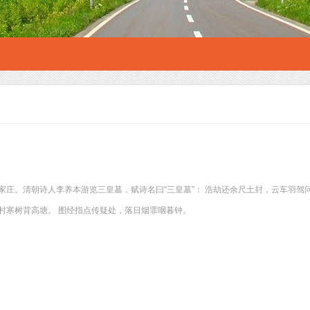
家庄。清朝诗人李养本游览三皇墓，赋诗名曰“三皇墓”： 浩劫还余尺土封，云车羽驾
村寒树背高塘。 图经指点传疑处，落日烟霏咽暮钟。