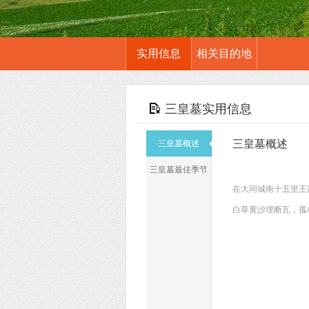
实用信息
相关目的地
三皇墓实用信息
三皇墓概述
三皇墓概述
三皇墓最佳季节
在大同城南十五里王
白草黄沙埋断瓦，孤