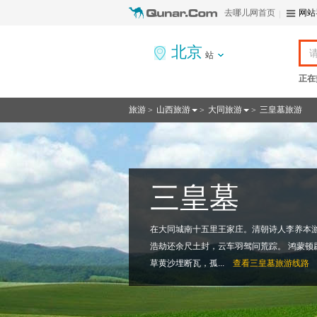
去哪儿网首页
网站
北京
站
正在
旅游
山西旅游
大同旅游
三皇墓旅游
>
>
>
三皇墓
在大同城南十五里王家庄。清朝诗人李养本游
浩劫还余尺土封，云车羽驾问荒踪。 鸿蒙顿
草黄沙埋断瓦，孤...
查看
三皇墓旅游线路