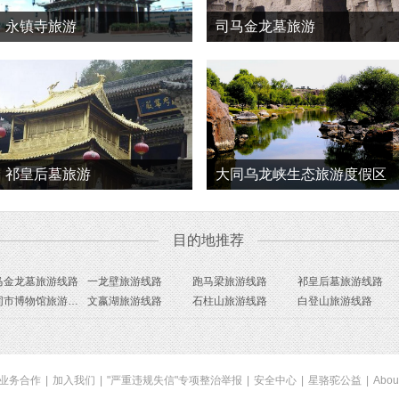
永镇寺旅游
司马金龙墓旅游
祁皇后墓旅游
大同乌龙峡生态旅游度假区
旅游
目的地推荐
马金龙墓旅游线路
一龙壁旅游线路
跑马梁旅游线路
祁皇后墓旅游线路
大同市博物馆旅游线路
文嬴湖旅游线路
石柱山旅游线路
白登山旅游线路
业务合作
|
加入我们
|
"严重违规失信"专项整治举报
|
安全中心
|
星骆驼公益
|
Abou