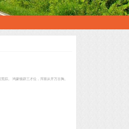
问荒踪。 鸿蒙顿辟三才位，浑噩从开万古胸。