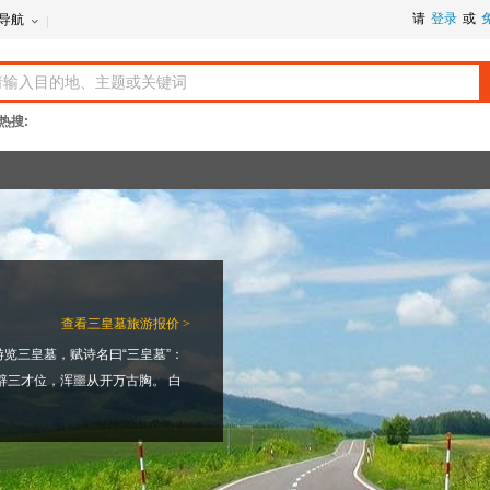
请
登录
或
导航
热搜:
查看
三皇墓旅游报价 >
览三皇墓，赋诗名曰“三皇墓”：
辟三才位，浑噩从开万古胸。 白