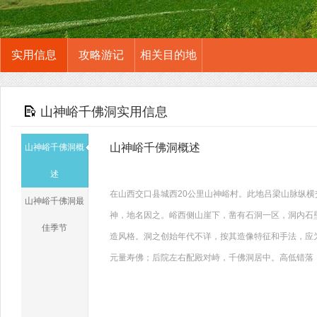
实用信息
攻略游记
相关目的地
山神峪千佛洞实用信息
山神峪千佛洞概述
山神峪千佛洞概
述
在山西交口县城西20公里山神峪村。此地吕梁山脉纵
山神峪千佛洞最
神，地名因之。峪西侧山崖下，凿有石洞一区，洞内石
佳季节
造风格。洞之创始年代不详，按其造像特征和手法，应
元量寿佛；后院左右配殿对峙，千佛洞居中。高低错落