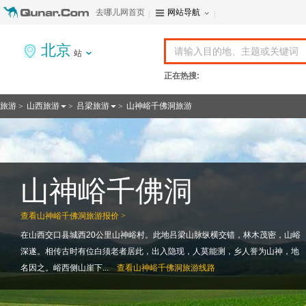
去哪儿网首页
网站导航
北京
站
正在热搜:
旅游
山西旅游
吕梁旅游
山神峪千佛洞旅游
>
>
>
山神峪千佛洞
查看
山神峪千佛洞旅游报价 >
在山西交口县城西20公里山神峪村。此地吕梁山脉纵横交错，林木茂密，山峪
深遂。相传古时有位白须老者居此，出入隐现，人莫能测，乡人誉为山神，地
名因之。峪西侧山崖下...
查看
山神峪千佛洞旅游线路