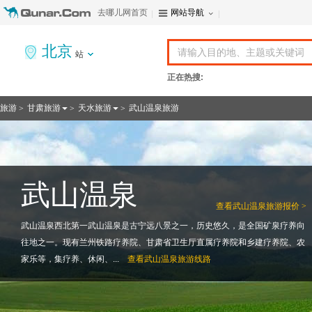
去哪儿网首页
网站导航
北京
站
正在热搜:
旅游
甘肃旅游
天水旅游
武山温泉旅游
>
>
>
武山温泉
查看
武山温泉旅游报价 >
武山温泉西北第一武山温泉是古宁远八景之一，历史悠久，是全国矿泉疗养向
往地之一。现有兰州铁路疗养院、甘肃省卫生厅直属疗养院和乡建疗养院、农
家乐等，集疗养、休闲、...
查看
武山温泉旅游线路