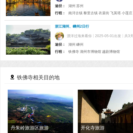
途径：
湖州 苏州
行程：
南浔古镇 黎里古镇 衣裳街 飞英塔 小莲庄
浙江湖州、嵊州2日行
漂洋过海来看你
2025-05-01出发
共3
途径：
湖州 嵊州
行程：
铁佛寺 湖州市博物馆 越剧博物馆
铁佛寺相关目的地
丹朱岭旅游区旅游
开化寺旅游