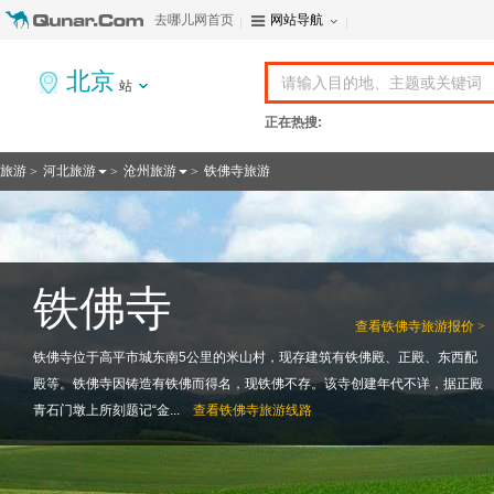
去哪儿网首页
网站导航
北京
站
正在热搜:
旅游
河北旅游
沧州旅游
铁佛寺旅游
>
>
>
铁佛寺
查看
铁佛寺旅游报价 >
铁佛寺位于高平市城东南5公里的米山村，现存建筑有铁佛殿、正殿、东西配
殿等。铁佛寺因铸造有铁佛而得名，现铁佛不存。该寺创建年代不详，据正殿
青石门墩上所刻题记“金...
查看
铁佛寺旅游线路