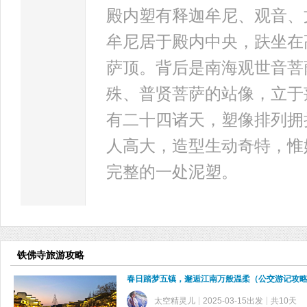
殿内塑有释迦牟尼、观音、
牟尼居于殿内中央，趺坐在
萨顶。背后是南海观世音菩
殊、普贤菩萨的站像，立于
有二十四诸天，塑像排列拥
人高大，造型生动奇特，惟
完整的一处泥塑。
铁佛寺旅游攻略
春日踏梦五镇，邂逅江南万般温柔（公交游记攻
太空精灵儿
2025-03-15出发
共10天