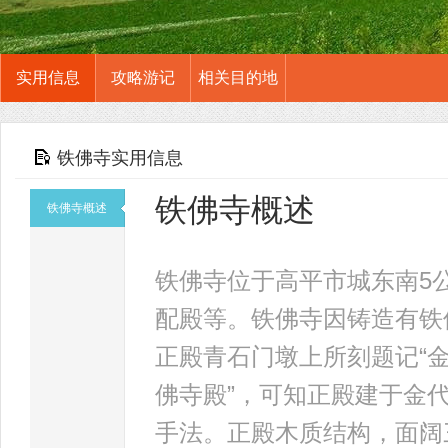
实用信息
攻略游记
相关目的地
铁佛寺实用信息
铁佛寺概述
铁佛寺概述
铁佛寺位于高平市城东南5
配殿等。铁佛寺因铸造有铁
正殿青石门墩上所刻题记“金
佛寺殿”，可知正殿建于金
手法。正殿木质结构，面阔