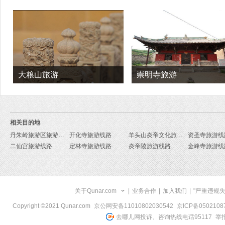
大粮山旅游
崇明寺旅游
相关目的地
丹朱岭旅游区旅游线路
开化寺旅游线路
羊头山炎帝文化旅游区旅游线路
资圣寺旅游线
二仙宫旅游线路
定林寺旅游线路
炎帝陵旅游线路
金峰寺旅游线
关于Qunar.com
|
业务合作
|
加入我们
|
"严重违规
Copyright ©2021 Qunar.com
京公网安备11010802030542
京ICP备050210
去哪儿网投诉、咨询热线电话95117
举报