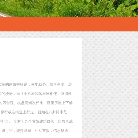
大院的建筑特征是：依地就势、随形生变、层
构的楼房，而且十八座院落座座相连，防御性
的四合院、棋盘院鳞次栉比，座座房屋上下畅
内穿行或在街道上行走，就如在八卦阵中茫
打击。 全村十九个古院建筑群落，自然形成
，退可守，能打能藏，相互支援，信息畅通，