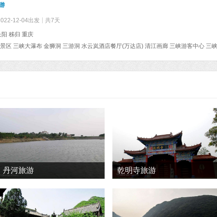
游
2022-12-04出发
共7天
长阳 秭归 重庆
丹河旅游
乾明寺旅游