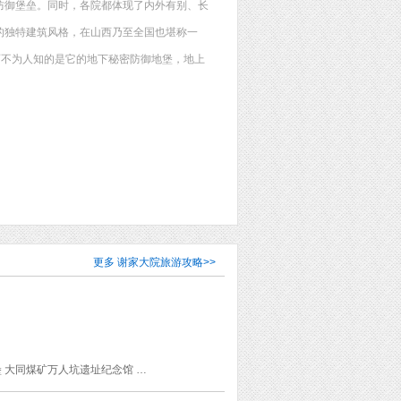
防御堡垒。同时，各院都体现了内外有别、长
的独特建筑风格，在山西乃至全国也堪称一
而不为人知的是它的地下秘密防御地堡，地上
更多
谢家大院旅游攻略
>>
晋祠博物馆 中国煤炭博物馆 山西博物院 云冈石窟 晋华宫国家矿山公园 大同市博物馆 得胜堡 大同煤矿万人坑遗址纪念馆 湘峪古堡 皇城相府 柳氏民居 谢家大院 平遥古城 山西王家大院 乔家大院