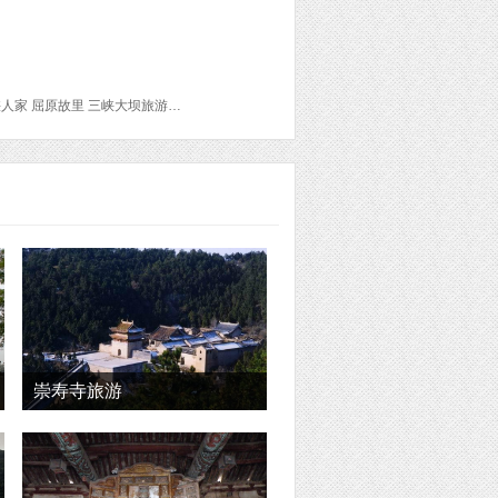
晓峰风景区 三峡大瀑布 金狮洞 三游洞 水云岚酒店餐厅(万达店) 清江画廊 三峡游客中心 三峡人家 屈原故里 三峡大坝旅游区 西陵峡风景区 巫山小三峡 小小三峡 巫峡 瞿塘峡 白帝城.瞿塘峡景区 丰都鬼城名山景区 双桂山国家森林公园 汉庭酒店(重庆解放碑步行街中心店) 希岸酒店(重庆解放碑步行街洪崖洞店) 洪崖洞民俗风貌区 解放碑步行街 长江索道 湖广会馆 谢家大院 宋庆龄旧居 周公馆 歌乐山国家森林公园 白公馆 渣滓洞
崇寿寺旅游