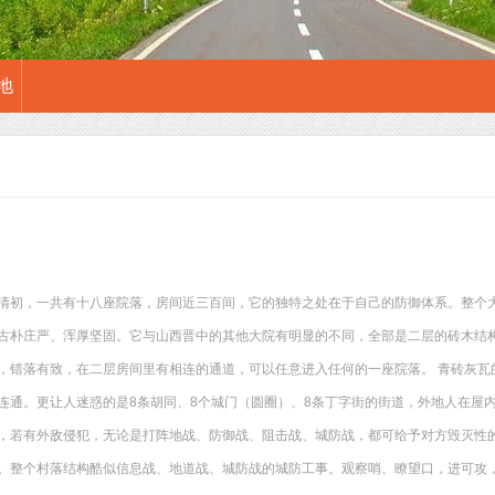
地
清初，一共有十八座院落，房间近三百间，它的独特之处在于自己的防御体系。整个
古朴庄严、浑厚坚固。它与山西晋中的其他大院有明显的不同，全部是二层的砖木结
，错落有致，在二层房间里有相连的通道，可以任意进入任何的一座院落。 青砖灰瓦
连通。更让人迷惑的是8条胡同、8个城门（圆圈）、8条丁字街的街道，外地人在屋
，若有外敌侵犯，无论是打阵地战、防御战、阻击战、城防战，都可给予对方毁灭性的
。整个村落结构酷似信息战、地道战、城防战的城防工事。观察哨、瞭望口，进可攻