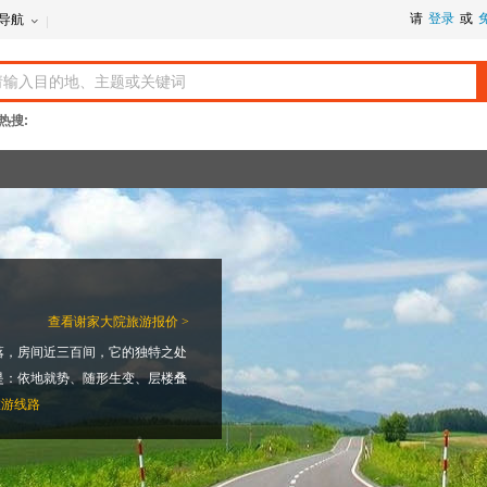
请
登录
或
导航
热搜:
查看
谢家大院旅游报价 >
落，房间近三百间，它的独特之处
是：依地就势、随形生变、层楼叠
旅游线路