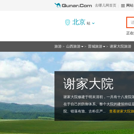
去哪儿网首页
网站
北京
站
正在
旅游
山西旅游
晋城旅游
谢家大院旅游
>
>
>
谢家大院
谢家大院修建于明末清初，一共有十八座院
在于自己的防御体系。整个大院的建筑特征
院、错落有致、古朴庄严...
查看
谢家大院