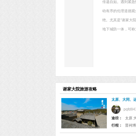
传递自如。遇到紧急
幼有序的伦理道德观
绝。尤其是“谢家大
地下城防一体，可称
谢家大院旅游攻略
太原、大同、运
pqfd84
途径：
太原 
行程：