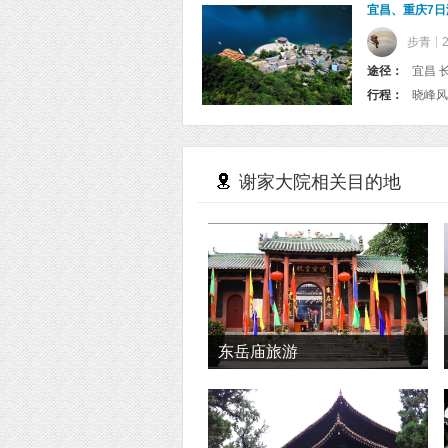
宜昌、重庆7日
步青
途径：
宜昌 
行程：
谢家大院相关目的地
东岳庙旅游