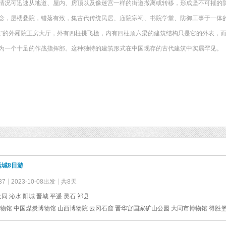
情况可迅速从地道、屋内、房顶以及像迷宫一样的街道撤离或转移，形成坚不可摧的
念，层楼叠院，错落有致，集古代传统民居、庙院宗祠、书院学堂、防御工事于一体
院”的外厢院正房大厅，外有四柱挑飞檐，内有四柱顶六梁的建筑结构只是它的外表，
为一个十足的作战指挥部。这种独特的建筑形式在中国现存的古代建筑中实属罕见。
城8日游
37
2023-10-08出发
共8天
大同 沁水 阳城 晋城 平遥 灵石 祁县