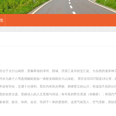
地
区位于太行山南部，晋豫两省的泽州、阳城、济源三县市的交汇处。大自然的鬼斧神
河水九曲十八弯盘绕婉延犹如一条蛟龙雄踞在大山深处。 景区近邻207国道18公里，
并设有车站，交通十分便利。景区内有风光秀丽、群峰壁立的山川；有湍流不息的沁
贵的名胜古迹、美丽动人的人文景观与传说；有丰富的野生资源（弥猴群）；有现代
集食宿、娱乐、休闲、会议、培训于一体的度假村。这里气候宜人，空气清新，原始