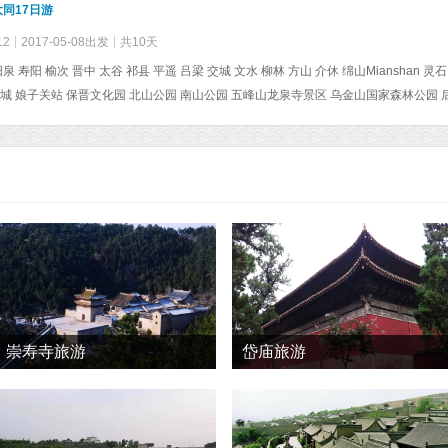
同17日游
12
2017-05-08出发
共10天
长城 娘子关站 保晋文化园 北山公园 南山公园 五峰山龙泉寺
崇寿寺旅游
岱庙旅游