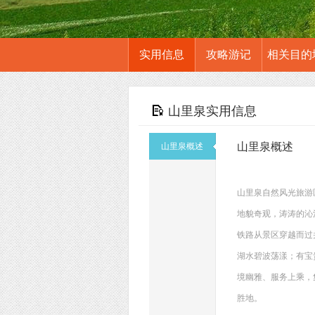
实用信息
攻略游记
相关目的
山里泉实用信息
山里泉概述
山里泉概述
山里泉自然风光旅游
地貌奇观，涛涛的沁
铁路从景区穿越而过
湖水碧波荡漾；有宝
境幽雅、服务上乘，
胜地。