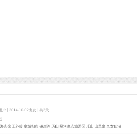
用户
2014-10-02出发
共2天
陵川
海宾馆 王莽岭 皇城相府 锡崖沟 历山 蟒河生态旅游区 珏山 山里泉 九女仙湖