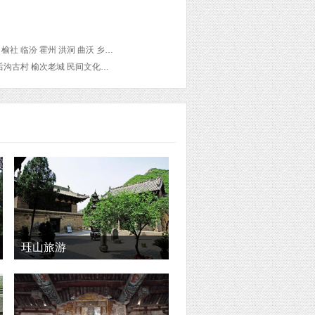
平定 阳泉 寿阳 榆次 晋中 太谷 祁县 平遥 吕梁 交城 文水 柳林 方山 介休 绵山Mianshan 灵石 榆社 临汾 霍州 洪洞 曲沃 乡宁 吉县 河津 稷山 运城 新绛 闻喜 夏县 芮城 永济 万荣 晋城 沁水 陵川 武乡 长治 平顺 壶关 长治县
景区 乌金山国家森林公园 后沟古村 榆次老城 民间文化艺术博
珏山旅游