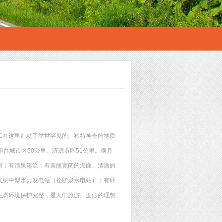
工在这里造就了举世罕见的、独特神奇的地质
距晋城市区50公里、济源市区51公里。侯月
河；有清泉溪流；有美丽宽阔的湖面、清澈的
气息中型水力发电站（拴驴泉水电站）；有环
生态环境保护完整，是人们旅游、度假的理想