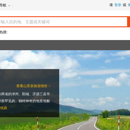
请
登录
或
导航
热搜:
查看
山里泉旅游报价 >
豫两省的泽州、阳城、济源三县市
举世罕见的、独特神奇的地质地貌
游线路