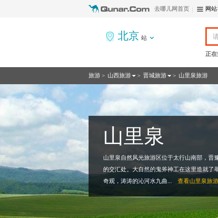
去哪儿网首页
网站
北京
站
正在
旅游
山西旅游
晋城旅游
山里泉旅游
>
>
>
山里泉
山里泉自然风光旅游区位于太行山南部，晋
的交汇处。大自然的鬼斧神工在这里造就了
奇观，涛涛的沁河水九曲...
查看
山里泉旅