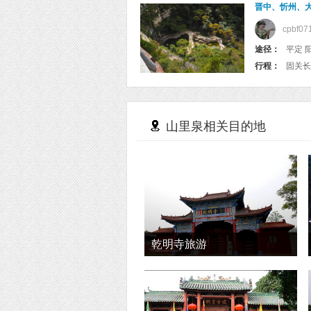
晋中、忻州、大
cpbf07
途径：
行程：
固关
山里泉相关目的地
乾明寺旅游