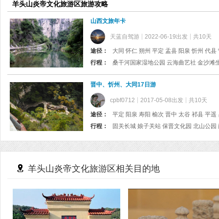
羊头山炎帝文化旅游区旅游攻略
山西文旅年卡
天蓝自驾游
2022-06-19出发
共10天
途径：
行程：
晋中、忻州、大同17日游
cpbf0712
2017-05-08出发
共10天
途径：
行程：
固关长城 娘子关站 保晋文化
羊头山炎帝文化旅游区相关目的地