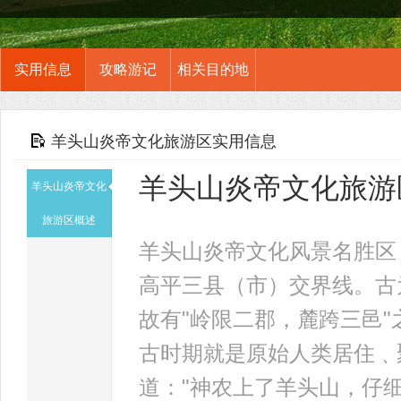
实用信息
攻略游记
相关目的地
羊头山炎帝文化旅游区实用信息
羊头山炎帝文化旅游
羊头山炎帝文化
旅游区概述
羊头山炎帝文化风景名胜区
高平三县（市）交界线。古
故有"岭限二郡，麓跨三邑"
古时期就是原始人类居住﹑
道："神农上了羊头山，仔