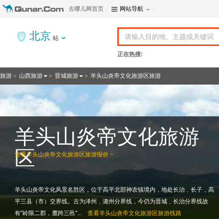
去哪儿网首页
网站导航
北京
站
正在热搜:
旅游
山西旅游
晋城旅游
羊头山炎帝文化旅游区旅游
>
>
>
羊头山炎帝文化旅游
区
查看
羊头山炎帝文化旅游区旅游报价 >
羊头山炎帝文化风景名胜区，位于高平北部神农镇境内，地处长治﹑长子﹑高
平三县（市）交界线。古为泽州﹑潞州分界线，今仍为晋城﹑长治分界线故
有"岭限二郡，麓跨三邑"...
查看
羊头山炎帝文化旅游区旅游线路