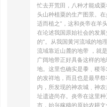
忙去开荒田，八种才能成粟
头山种植粟的生产图景。在
适而植之"，这和炎帝在羊
在论述我国原始社会的发展
的"。从我国黄河流域的地
流域靠近山麓的地带 ，就
广阔地带正好具备这样的地
地。这里也确实是黍﹑稷等
的发祥地，而且也是最早祭
内，所发现的神农城﹑神农
址遗迹尚存。炎帝在这里种
市，始兴稼穑的原始农耕文