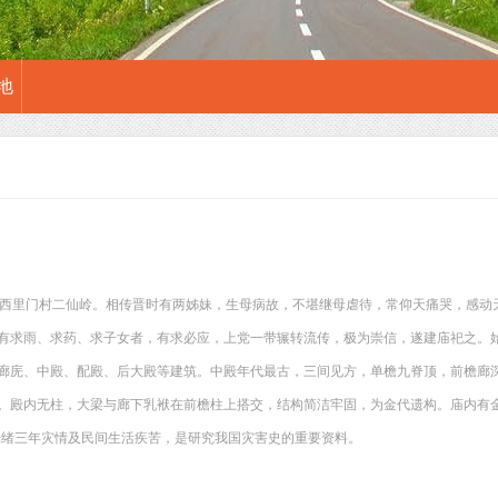
地
里西里门村二仙岭。相传晋时有两姊妹，生母病故，不堪继母虐待，常仰天痛哭，感动
有求雨、求药、求子女者，有求必应，上党一带辗转流传，极为崇信，遂建庙祀之。
廊庑、中殿、配殿、后大殿等建筑。中殿年代最古，三间见方，单檐九脊顶，前檐廊
。殿内无柱，大梁与廊下乳袱在前檐柱上搭交，结构简洁牢固，为金代遗构。庙内有
述光绪三年灾情及民间生活疾苦，是研究我国灾害史的重要资料。