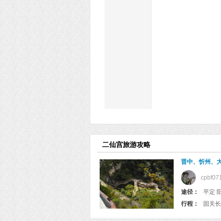
二仙宫旅游攻略
晋中、忻州、大
cpbf07
途径：
行程：
固关