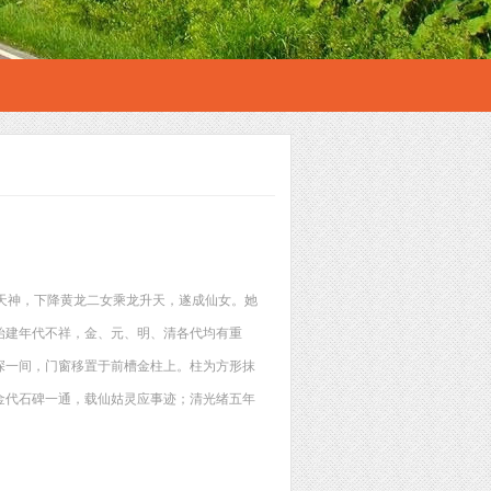
天神，下降黄龙二女乘龙升天，遂成仙女。她
始建年代不祥，金、元、明、清各代均有重
深一间，门窗移置于前槽金柱上。柱为方形抹
金代石碑一通，载仙姑灵应事迹；清光绪五年