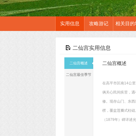
实用信息
攻略游记
相关目的
二仙宫实用信息
二仙宫概述
二仙宫概述
二仙宫最佳季节
在高平市区南14公
俩关心民间疾苦，遇
修。现存山门、东西
楞，覆盆莲瓣式柱础
（1879年）碑详