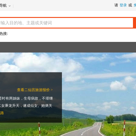
请
登录
或
导航
热搜:
查看
二仙宫旅游报价 >
晋时有两姊妹，生母病故，不堪继
二女乘龙升天，遂成仙女。她俩关
线路