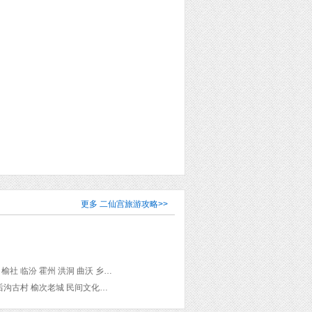
更多
二仙宫旅游攻略
>>
平定 阳泉 寿阳 榆次 晋中 太谷 祁县 平遥 吕梁 交城 文水 柳林 方山 介休 绵山Mianshan 灵石 榆社 临汾 霍州 洪洞 曲沃 乡宁 吉县 河津 稷山 运城 新绛 闻喜 夏县 芮城 永济 万荣 晋城 沁水 陵川 武乡 长治 平顺 壶关 长治县
景区 乌金山国家森林公园 后沟古村 榆次老城 民间文化艺术博