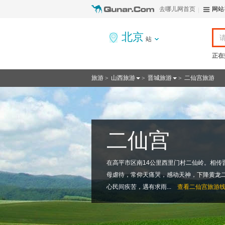
去哪儿网首页
网站
北京
站
正在
旅游
山西旅游
晋城旅游
二仙宫旅游
>
>
>
二仙宫
在高平市区南14公里西里门村二仙岭。相传
母虐待，常仰天痛哭，感动天神，下降黄龙
心民间疾苦，遇有求雨...
查看
二仙宫旅游