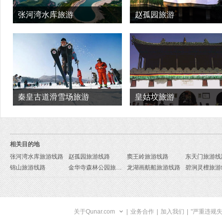
张河湾水库旅游
赵孤园旅游
秦皇古道滑雪场旅游
皇姑坟旅游
相关目的地
张河湾水库旅游线路
赵孤园旅游线路
窦王岭旅游线路
东天门旅游线
锦山旅游线路
金华寺森林公园旅游线路
龙湖画舫船旅游线路
碧涧灵檀旅游
关于Qunar.com
|
业务合作
|
加入我们
|
"严重违规