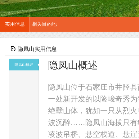
实用信息
相关目的地
隐凤山实用信息
隐凤山概述
隐凤山概述
隐凤山位于石家庄市井陉县
一处新开发的以险峻奇秀为
绝壁山体，犹如一只从烈火
波沉醉……隐凤山海拔只有约
凌波吊桥、悬空栈道、悬崖