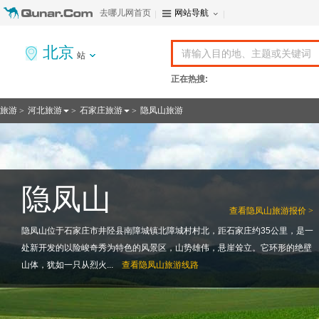
去哪儿网首页
网站导航
北京
站
正在热搜:
旅游
河北旅游
石家庄旅游
隐凤山旅游
>
>
>
隐凤山
查看
隐凤山旅游报价 >
隐凤山位于石家庄市井陉县南障城镇北障城村村北，距石家庄约35公里，是一
处新开发的以险峻奇秀为特色的风景区，山势雄伟，悬崖耸立。它环形的绝壁
山体，犹如一只从烈火...
查看
隐凤山旅游线路