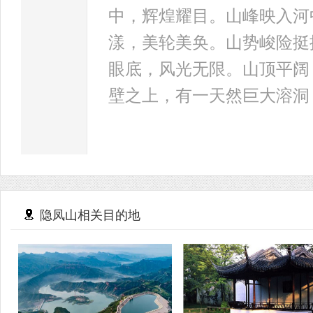
中，辉煌耀目。山峰映入河
漾，美轮美奂。山势峻险挺
眼底，风光无限。山顶平阔
壁之上，有一天然巨大溶洞
隐凤山相关目的地