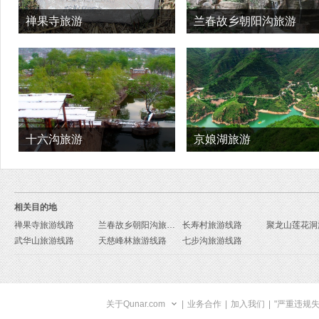
禅果寺旅游
兰春故乡朝阳沟旅游
十六沟旅游
京娘湖旅游
相关目的地
禅果寺旅游线路
兰春故乡朝阳沟旅游线路
长寿村旅游线路
武华山旅游线路
天慈峰林旅游线路
七步沟旅游线路
关于Qunar.com
|
业务合作
|
加入我们
|
"严重违规