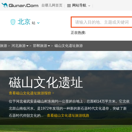
去哪儿网首页
网站导航
北京
站
正在热搜:
旅游
河北旅游
邯郸旅游
磁山文化遗址旅游
>
>
>
磁山文化遗址
查看
磁山文化遗址旅游报价 >
位于河北省武安县磁山村东南约一公里的台地上，总面积14万平方米。它北依
北鼓山南临河水。是1972年发现的一种新的新石器时代文化遗存，突破了新
石器时代仰韶文化的...
查看
磁山文化遗址旅游线路