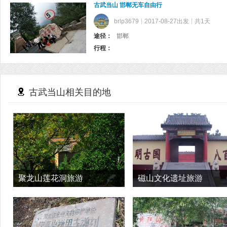
古武当山 邯郸无车自由行
brlp3679
2017-08-27出发
共1天
途径：
邯郸
行程：
古武当山相关目的地
聚龙山莲花洞旅游
磁山文化遗址旅游