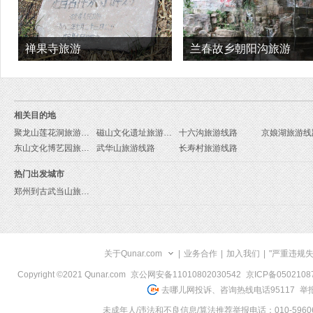
禅果寺旅游
兰春故乡朝阳沟旅游
相关目的地
聚龙山莲花洞旅游线路
磁山文化遗址旅游线路
十六沟旅游线路
京娘湖旅游线
东山文化博艺园旅游线路
武华山旅游线路
长寿村旅游线路
热门出发城市
郑州到古武当山旅游报价
关于Qunar.com
|
业务合作
|
加入我们
|
"严重违规
Copyright ©2021 Qunar.com
京公网安备11010802030542
京ICP备050210
去哪儿网投诉、咨询热线电话95117
举报
未成年人/违法和不良信息/算法推荐举报电话：010-59606