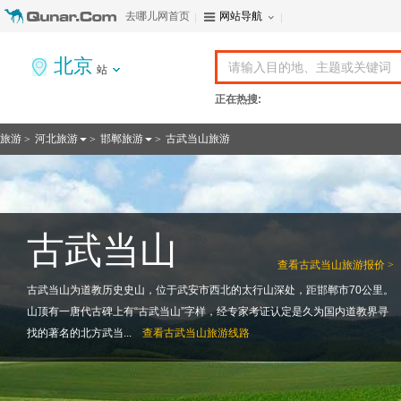
去哪儿网首页
网站导航
北京
站
正在热搜:
旅游
河北旅游
邯郸旅游
古武当山旅游
>
>
>
古武当山
查看
古武当山旅游报价 >
古武当山为道教历史史山，位于武安市西北的太行山深处，距邯郸市70公里。
山顶有一唐代古碑上有“古武当山”字样，经专家考证认定是久为国内道教界寻
找的著名的北方武当...
查看
古武当山旅游线路