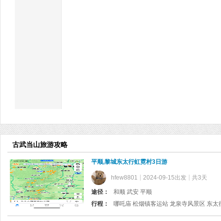
古武当山旅游攻略
平顺,黎城东太行虹霓村3日游
hfew8801
2024-09-15出发
共3天
途径：
和顺 武安 平顺
行程：