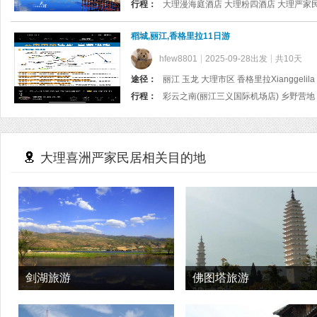
行程：
大理漫海庭酒店 大理粉四酒店 大理严家
稻城,丽江,香格里拉11日游
hfew8801
2025-09-28出发
共10天
途径：
丽江 玉龙 大理市区 香格里拉Xianggelil
行程：
大理喜洲严家民居相关目的地
剑湖旅游
佛图塔旅游