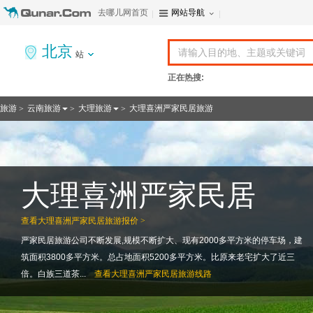
去哪儿网首页
网站导航
北京
站
正在热搜:
旅游
云南旅游
大理旅游
大理喜洲严家民居旅游
>
>
>
大理喜洲严家民居
查看
大理喜洲严家民居旅游报价 >
严家民居旅游公司不断发展,规模不断扩大、现有2000多平方米的停车场，建
筑面积3800多平方米。总占地面积5200多平方米。比原来老宅扩大了近三
倍。白族三道茶...
查看
大理喜洲严家民居旅游线路