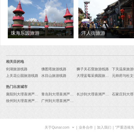
珠海乐园旅游
洋人街旅游
相关目的地
剑湖旅游线路
佛图塔旅游线路
狮子关石窟旅游线路
下关温泉旅游
上关花公园旅游线路
水目山旅游线路
大理蓝莓采摘园旅游线路
热门出发城市
襄阳到大理喜洲严家民居旅游报价
青岛到大理喜洲严家民居旅游报价
长沙到大理喜洲严家民居旅游报价
徐州到大理喜洲严家民居旅游报价
广州到大理喜洲严家民居旅游报价
关于Qunar.com
|
业务合作
|
加入我们
|
"严重违规