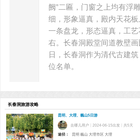
阙”二匾，门窗之上均有浮
细，形象逼真，殿内天花板
一条盘龙，形态逼真，工艺
右。长春洞殿堂间道教壁画比
日，长春洞作为清代古建筑
位名单。
长春洞旅游攻略
昆明、大理、巍山5日游
去哪儿用户
2024-06-15出发
共5天
途径：
昆明 巍山 大理市区 大理