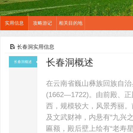
实用信息
攻略游记
相关目的地
长春洞实用信息
长春洞概述
长春洞概述
在云南省巍山彝族回族自治
(1662—1722)。由前
西，规模较大，风景秀丽。
及文武财神，内悬有“九兴之殿
匾额，殿后壁上绘有“老寿星