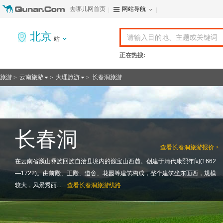
去哪儿网首页
网站导航
北京
站
正在热搜:
旅游
云南旅游
大理旅游
长春洞旅游
>
>
>
长春洞
查看
长春洞旅游报价 >
在云南省巍山彝族回族自治县境内的巍宝山西麓。创建于清代康熙年间(1662
—1722)。由前殿、正殿、道舍、花园等建筑构成，整个建筑坐东面西，规模
较大，风景秀丽...
查看
长春洞旅游线路