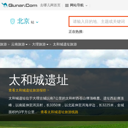
去哪儿网首页
网站导航
北京
站
正在热搜:
旅游
云南旅游
大理旅游
太和城遗址旅游
>
>
>
太和城遗址
查看
太和城遗址旅游报价 >
太和城遗址位于大理古城以南7公里的太和村西苍山佛顶峰麓。遗址西起佛顶
峰，以南延伸至洱滨村，长3350米，以北延伸至洱海岸边，长3225米，全城
面积约3平方公里...
查看
太和城遗址旅游线路