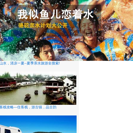
山水，清凉一夏--夏季亲水旅游全搜索!
客栈攻略—住客栈，游古镇，品古韵