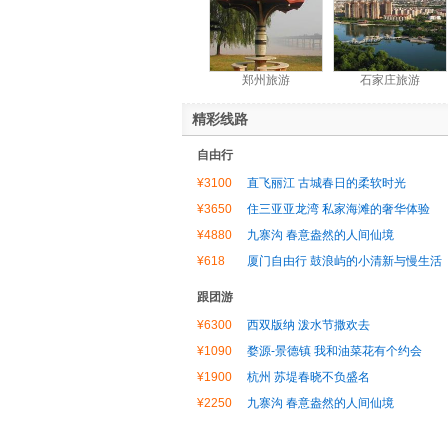
郑州旅游
石家庄旅游
精彩线路
自由行
¥3100
直飞丽江 古城春日的柔软时光
¥3650
住三亚亚龙湾 私家海滩的奢华体验
¥4880
九寨沟 春意盎然的人间仙境
¥618
厦门自由行 鼓浪屿的小清新与慢生活
跟团游
¥6300
西双版纳 泼水节撒欢去
¥1090
婺源-景德镇 我和油菜花有个约会
¥1900
杭州 苏堤春晓不负盛名
¥2250
九寨沟 春意盎然的人间仙境