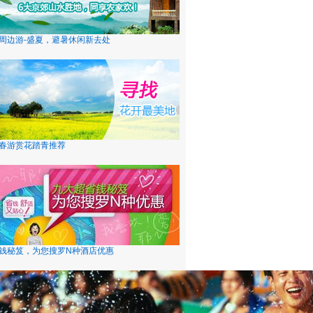
周边游-盛夏，避暑休闲新去处
春游赏花踏青推荐
钱秘笈，为您搜罗N种酒店优惠