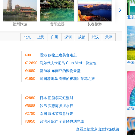
北京
福州旅游
贵阳旅游
长春旅游
北京
上海
广州
深圳
成都
武汉
天津
¥90
香港 购物上瘾美食难忘
全国
¥12690
马尔代夫卡尼岛 Club Med一价全包
¥4680
新加坡 东南亚的购物天堂
¥1650
韩国济州岛 春季的樱花油菜花之旅
¥2880
日本 正值樱花烂漫时
¥5888
沙巴 实惠海滨潜水行
超省
¥2780
泰国 泼水节湿意行走
¥3950
台湾环岛游 全景经典观光线
查看全部北京出发旅游线路