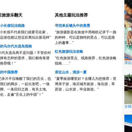
日旅游乐翻天
其他主题玩法推荐
小长假玩法线路
寻找单反镜头中的美景
的小长假不代表我们就要宅在家，
"旅游摄影是在旅途中用相机记录下一路
边游也能让您近距离玩出新花样"
的种种，可以是独特的景点，可以是路
上的趣事…"
的马尔代夫选岛指南
红色旅游玩法攻略
尔代夫选岛再不是问题！不管你对
择有怎样的需求，我们都有靠谱
"红色旅游景点、线路推荐，红色游攻略
亲近
推荐哦！"
指南……"
的中国推荐
亲近山水，清凉一夏
纪录片不仅唤醒了我们的舌尖，也
"夏季旅游哪里好？去哪儿为您推荐：世
我们的脚步，一起出发吧，一场
博亲子游，海滨城市旅游，海岛游，草
脚、一条回归之路，有关土地、
原游，山水游，毕业旅游。"
化，走遍“舌尖上的中国”！"
古镇