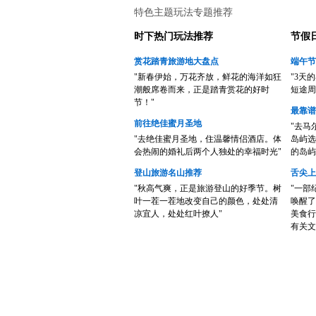
特色主题玩法专题推荐
时下热门玩法推荐
节假
赏花踏青旅游地大盘点
端午节
"新春伊始，万花齐放，鲜花的海洋如狂
"3天
潮般席卷而来，正是踏青赏花的好时
短途周
节！"
最靠谱
前往绝佳蜜月圣地
"去马
"去绝佳蜜月圣地，住温馨情侣酒店。体
岛屿选
会热闹的婚礼后两个人独处的幸福时光"
的岛屿
登山旅游名山推荐
舌尖上
"秋高气爽，正是旅游登山的好季节。树
"一部
叶一茬一茬地改变自己的颜色，处处清
唤醒了
凉宜人，处处红叶撩人"
美食行
有关文