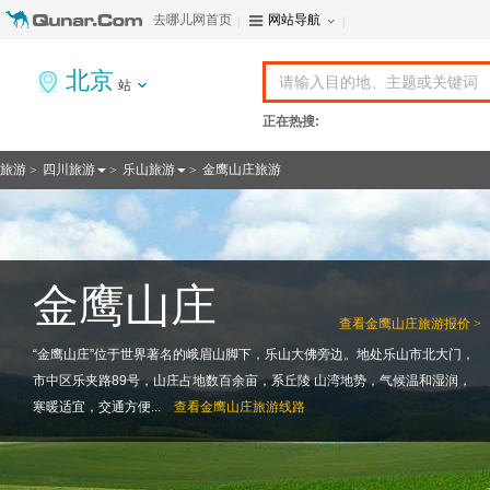
去哪儿网首页
网站导航
北京
站
正在热搜:
旅游
四川旅游
乐山旅游
金鹰山庄旅游
>
>
>
金鹰山庄
查看
金鹰山庄旅游报价 >
“金鹰山庄”位于世界著名的峨眉山脚下，乐山大佛旁边。地处乐山市北大门，
市中区乐夹路89号，山庄占地数百余亩，系丘陵 山湾地势，气候温和湿润，
寒暖适宜，交通方便...
查看
金鹰山庄旅游线路