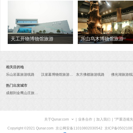
天工开物博物馆旅游
乐山乌木博物馆旅游
相关目的地
乐山岩墓旅游线路
汉崖墓博物馆旅游线路
东方佛都旅游线路
佛光湖旅游线
热门出发城市
成都到金鹰山庄旅游报价
关于Qunar.com
|
业务合作
|
加入我们
|
"严重违规
Copyright ©2021 Qunar.com
京公网安备11010802030542
京ICP备050210