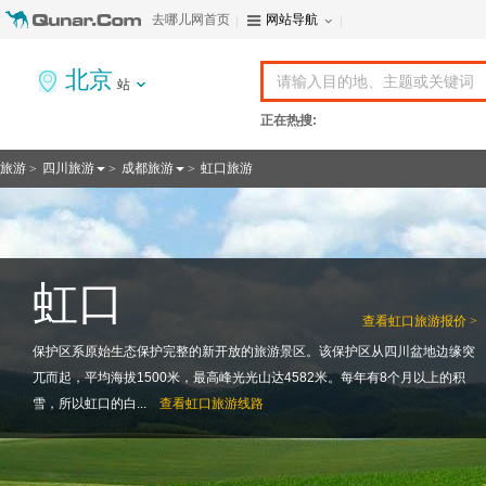
去哪儿网首页
网站导航
北京
站
正在热搜:
旅游
四川旅游
成都旅游
虹口旅游
>
>
>
虹口
查看
虹口旅游报价 >
保护区系原始生态保护完整的新开放的旅游景区。该保护区从四川盆地边缘突
兀而起，平均海拔1500米，最高峰光光山达4582米。每年有8个月以上的积
雪，所以虹口的白...
查看
虹口旅游线路