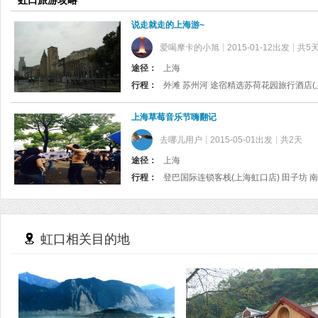
虹口旅游攻略
说走就走的上海游~
爱喝摩卡的小旭
2015-01-12出发
共5
途径：
上海
行程：
上海草莓音乐节嗨翻记
去哪儿用户
2015-05-01出发
共2天
途径：
上海
行程：
登巴国际连锁客栈(上海虹口店) 田子坊 
虹口相关目的地