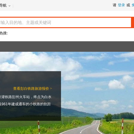
请
登录
或
导航
热搜:
查看
彭白铁路旅游报价 >
青灌铁路彭州火车站，终点为白水
1961年建成通车的小铁路的轨距