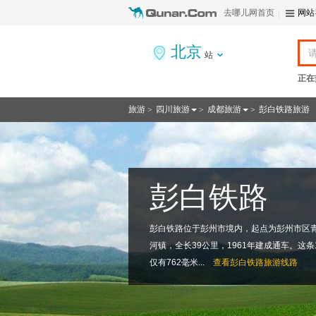
去哪儿网首页
网站
北京
站
正在
旅游
四川旅游
成都旅游
彭白铁路旅游
>
>
>
彭白铁路
彭白铁路位于彭州市境内，起点为彭州市区
河镇，全长39公里，1961年建成通车。这条
仅有762毫米...
查看
彭白铁路旅游线路