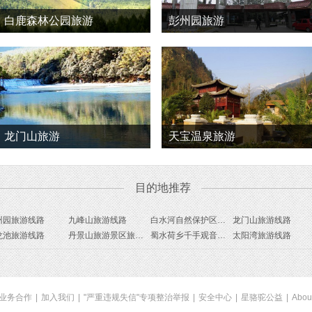
白鹿森林公园旅游
彭州园旅游
龙门山旅游
天宝温泉旅游
目的地推荐
州园旅游线路
九峰山旅游线路
白水河自然保护区旅游线路
龙门山旅游线路
龙池旅游线路
丹景山旅游景区旅游线路
蜀水荷乡千手观音园旅游线路
太阳湾旅游线路
业务合作
|
加入我们
|
"严重违规失信"专项整治举报
|
安全中心
|
星骆驼公益
|
Abou