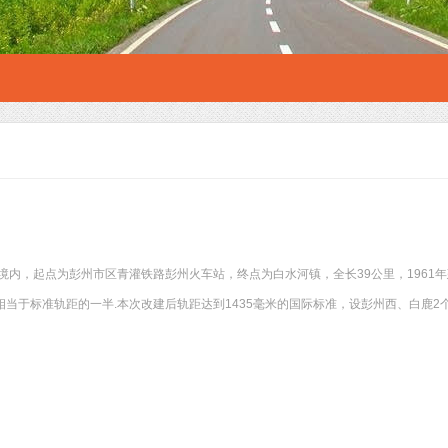
境内，起点为彭州市区青灌铁路彭州火车站，终点为白水河镇，全长39公里，1961年
相当于标准轨距的一半.本次改建后轨距达到1435毫米的国际标准，设彭州西、白鹿2