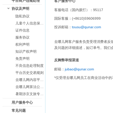
平台商户违规处理
客户服务中心
览
信
协议及声明
客服电话（国内拨打）：95117
息
隐私协议
国际客服：(+8610)59606999
儿童个人信息保护规则及监护人须知
投诉邮箱：
tousu@qunar.com
证件信息
服务协议
去哪儿网客户服务负责受理消费者反
权利声明
及问题的详细描述，如订单号。我们
知识产权声明
免责声明
反舞弊举报渠道
不良信息处理制度
邮箱：
jubao@qunar.com
平台历史交易规则
*仅受理去哪儿网员工在商业活动中的
去哪儿网内容平台协议
去哪儿网算法公示与答疑
暑期涉京文旅专项治理情况通告
用户服务中心
常见问题