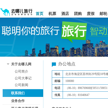
请
提
提
按
示:
示:
shift+enter
您
您
首页
机票
酒店
团购
度假
邮轮
进
已
已
入
进
离
去
入
开
哪
网
网
网
站
站
智
导
导
能
航
航
导
区,
区
盲
本
语
区
音
域
引
含
办公地点
关于去哪儿网
导
有
公司简介
模
5
地址
北京市海淀区苏州街29号院18号
式
个
公司大事记
模
邮编
100080
块,
公司新闻
电话
（86-10）89676966转59511/59051
按
联系我们
下
传真
（86-10）81040647
Tab
业务合作
键
浏