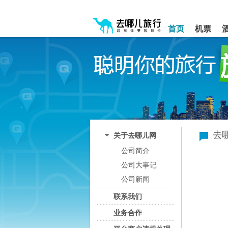
请
提
提
按
示:
示:
shift+enter
您
您
首页
机票
进
已
已
入
进
离
去
入
开
哪
网
网
网
站
站
智
导
导
能
航
航
导
区,
区
盲
本
语
区
音
域
引
含
去
关于去哪儿网
导
有
公司简介
模
5
式
个
公司大事记
模
块,
公司新闻
按
联系我们
下
Tab
业务合作
键
浏