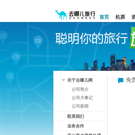
请
提
提
按
示:
示:
shift+enter
您
您
首页
机票
进
已
已
入
进
离
去
入
开
哪
网
网
网
站
站
智
导
导
能
航
航
导
区,
区
盲
本
语
区
音
域
引
含
免
关于去哪儿网
导
有
公司简介
模
5
式
个
公司大事记
模
块,
公司新闻
按
联系我们
下
Tab
业务合作
键
浏