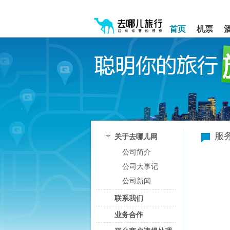
请
提
提
按
示:
示:
shift+enter
您
您
首页
机票
进
已
已
入
进
离
去
入
开
哪
网
网
网
站
站
智
导
导
能
航
航
导
区,
区
盲
本
语
区
音
域
引
含
服
关于去哪儿网
导
有
公司简介
模
5
式
个
公司大事记
模
块,
公司新闻
按
联系我们
下
Tab
业务合作
键
浏