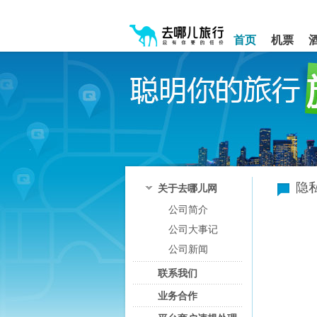
请
提
提
按
示:
示:
shift+enter
您
您
首页
机票
进
已
已
入
进
离
去
入
开
哪
网
网
网
站
站
智
导
导
能
航
航
导
区,
区
盲
本
语
区
音
域
引
含
隐
关于去哪儿网
导
有
公司简介
模
5
式
个
公司大事记
模
块,
公司新闻
按
联系我们
下
Tab
业务合作
键
浏