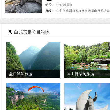
途径：
江油 峨眉山
行程：
白龙宫 窦圌山 盘江漂流 峨眉山 灵秀温泉
白龙宫相关目的地
盘江漂流旅游
匡山佛爷洞旅游