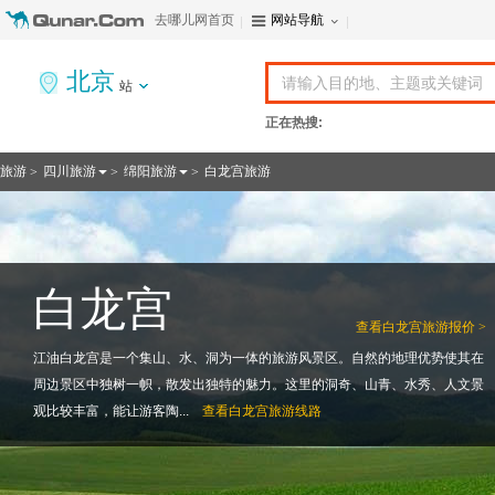
去哪儿网首页
网站导航
北京
站
正在热搜:
旅游
四川旅游
绵阳旅游
白龙宫旅游
>
>
>
白龙宫
查看
白龙宫旅游报价 >
江油白龙宫是一个集山、水、洞为一体的旅游风景区。自然的地理优势使其在
周边景区中独树一帜，散发出独特的魅力。这里的洞奇、山青、水秀、人文景
观比较丰富，能让游客陶...
查看
白龙宫旅游线路