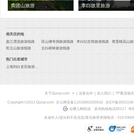
窦团山旅游
李白故里旅游
相关目的地
盘江漂流旅游线路
匡山佛爷洞旅游线路
李白纪念馆旅游线路
青莲桃花山旅
乾元山旅游线路
太白碑林旅游线路
热门出发城市
上海到白龙宫旅游报价
关于Qunar.com
|
业务合作
|
加入我们
|
"严重违规
Copyright ©2021 Qunar.com
京公网安备11010802030542
京ICP备050210
去哪儿网投诉、咨询热线电话95117
举报
未成年人/违法和不良信息/算法推荐举报电话：010-59606