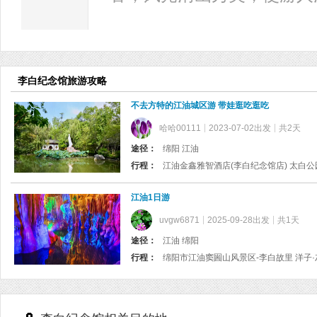
李白纪念馆旅游攻略
不去方特的江油城区游 带娃逛吃逛吃
哈哈00111
2023-07-02出发
共2天
途径：
绵阳 江油
行程：
江油金鑫雅智酒店(李白纪念馆店) 太白公园
江油1日游
uvgw6871
2025-09-28出发
共1天
途径：
江油 绵阳
行程：
绵阳市江油窦圌山风景区-李白故里 洋子·