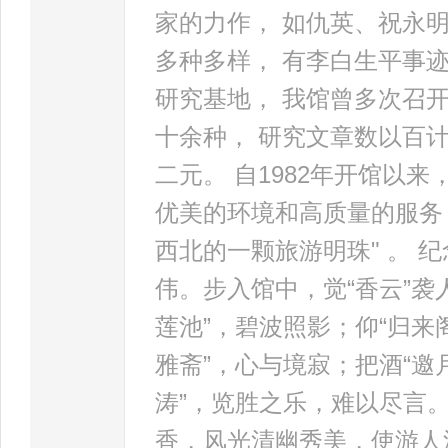
家的力作， 如仇英、祝永
多种多样， 有李白生平事
研究基地， 我馆曾多次召
十余种， 研究文章数以百
二元。 自1982年开馆以
优美的环境和高质量的服务
西北的一颗旅游明珠" 。
伟。步入馆中，觉“香云”袭
莲池”，碧波照影；仰“归来
雅斋”，心与境寂；把酒“邀
涛”，览胜之乐，难以尽言
香，风光清幽秀美，使游人