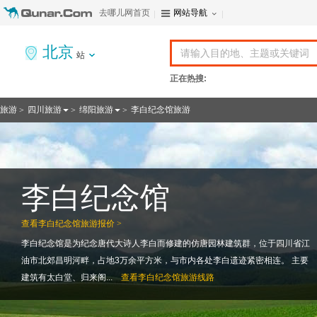
去哪儿网首页
网站导航
北京
站
正在热搜:
旅游
四川旅游
绵阳旅游
李白纪念馆旅游
>
>
>
李白纪念馆
查看
李白纪念馆旅游报价 >
李白纪念馆是为纪念唐代大诗人李白而修建的仿唐园林建筑群，位于四川省江
油市北郊昌明河畔，占地3万余平方米，与市内各处李白遗迹紧密相连。 主要
建筑有太白堂、归来阁...
查看
李白纪念馆旅游线路