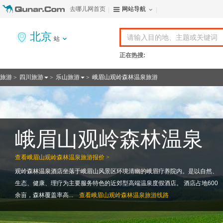
去哪儿网首页
网站导航
北京
站
正在热搜:
旅游
四川旅游
乐山旅游
峨眉山观岭森林温泉旅游
>
>
>
峨眉山观岭森林温泉
查看
峨眉山观岭森林温泉旅游报价 >
观岭森林温泉酒店坐落于峨眉山风景区环境清幽的峨眉疗养院内。是以自然、
生态、健康、理疗为主要服务特色的近郊型高端温泉度假酒店。 酒店占地600
余亩，森林覆盖率高...
查看
峨眉山观岭森林温泉旅游线路