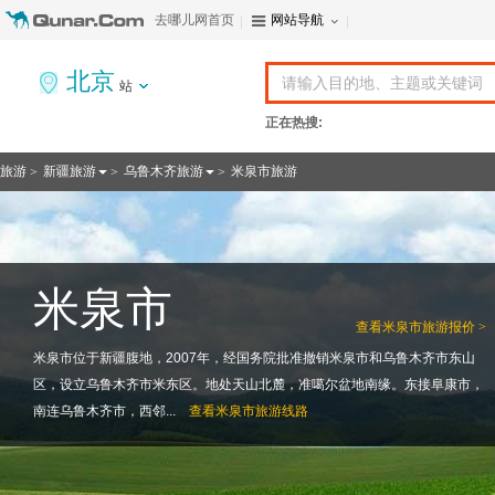
去哪儿网首页
网站导航
北京
站
正在热搜:
旅游
新疆旅游
乌鲁木齐旅游
米泉市旅游
>
>
>
米泉市
查看
米泉市旅游报价 >
米泉市位于新疆腹地，2007年，经国务院批准撤销米泉市和乌鲁木齐市东山
区，设立乌鲁木齐市米东区。地处天山北麓，准噶尔盆地南缘。东接阜康市，
南连乌鲁木齐市，西邻...
查看
米泉市旅游线路