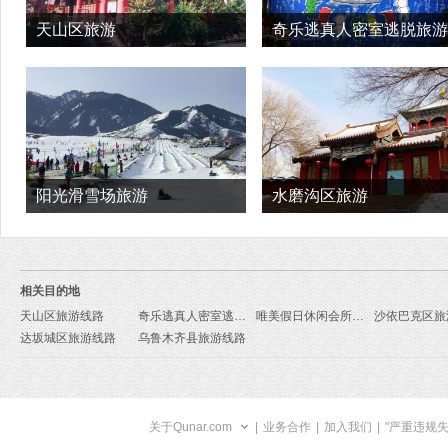
天山区旅游
奇乐逃真人密室逃脱旅游
阳光滑雪场旅游
水磨沟区旅游
相关目的地
天山区旅游线路
奇乐逃真人密室逃脱旅游线路
唯美假日休闲会所旅游线路
沙依巴克区旅
达坂城区旅游线路
乌鲁木齐县旅游线路
关于Qunar.com
|
业务合作
|
加入我们
|
"严重违规