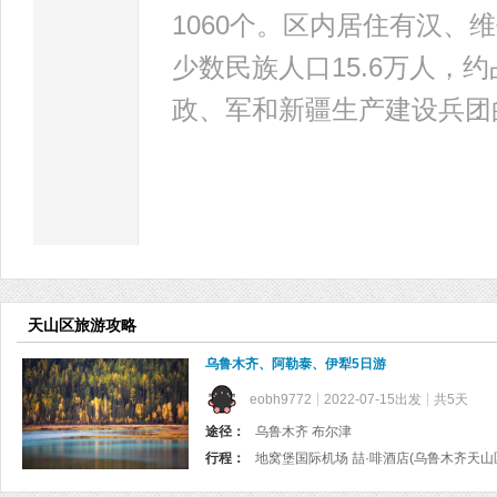
1060个。区内居住有汉、维
少数民族人口15.6万人
政、军和新疆生产建设兵团
天山区旅游攻略
乌鲁木齐、阿勒泰、伊犁5日游
eobh9772
2022-07-15出发
共5天
途径：
乌鲁木齐 布尔津
行程：
地窝堡国际机场 喆·啡酒店(乌鲁木齐天山