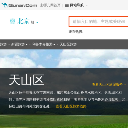
去哪儿网首页
网站导航
北京
站
正在热搜:
旅游
新疆旅游
乌鲁木齐旅游
天山区旅游
>
>
>
天山区
查看
天山区旅游报价 >
天山区位于乌鲁木齐市东南部，东起东山公墓山脊与水磨沟区、达坂城区相
邻，西界河滩路和平渠与沙依巴克区相望，南界托里乡与乌鲁木齐县毗邻，北
起红山路与河滩北路交汇处...
查看
天山区旅游线路