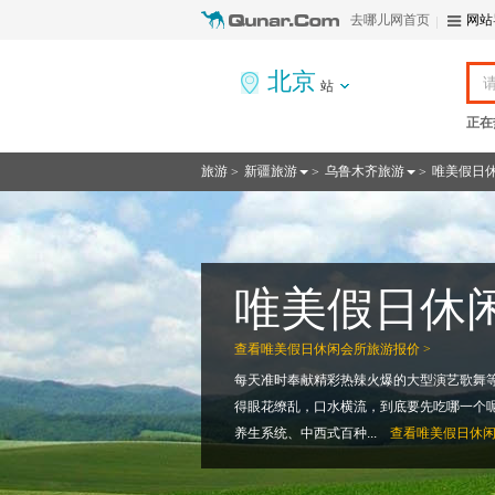
去哪儿网首页
网站
北京
站
正在
旅游
新疆旅游
乌鲁木齐旅游
唯美假日
>
>
>
唯美假日休
查看
唯美假日休闲会所旅游报价 >
每天准时奉献精彩热辣火爆的大型演艺歌舞
得眼花缭乱，口水横流，到底要先吃哪一个呢
养生系统、中西式百种...
查看
唯美假日休