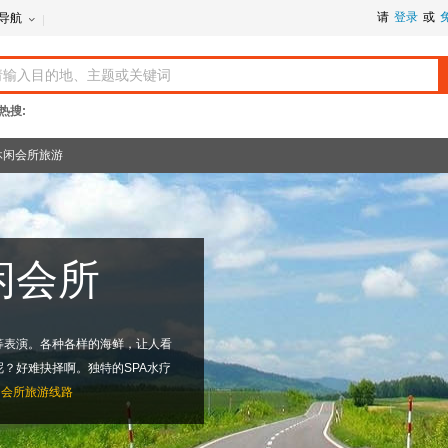
请
登录
或
导航
热搜:
休闲会所旅游
闲会所
等表演。各种各样的海鲜，让人看
？好难抉择啊。独特的SPA水疗
闲会所旅游线路