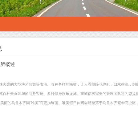
息
会所概述
辣火爆的大型演艺歌舞等表演。各种各样的海鲜，让人看得眼花缭乱，口水横流，到底
式百种美食奢华的商务客房、多种健身娱乐设施、重诚信求完美的管理团队将为您提供
，美丽的乌鲁木齐因“唯美”而更加绚丽。唯美假日休闲会所坐落于乌鲁木齐繁华商业