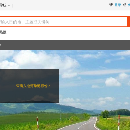
请
登录
或
导航
热搜:
游
查看
头屯河旅游报价 >