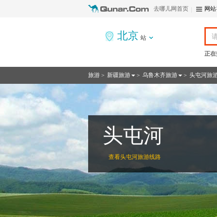
去哪儿网首页
网站
北京
站
正在
旅游
新疆旅游
乌鲁木齐旅游
头屯河旅
>
>
>
头屯河
查看
头屯河旅游线路