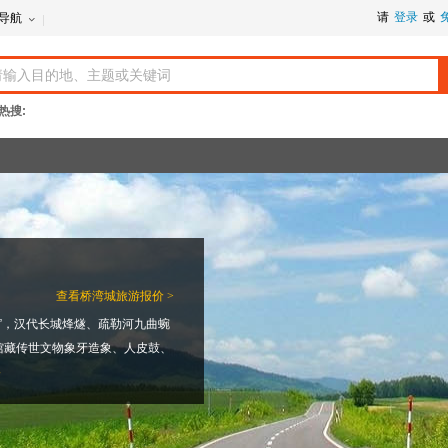
请
登录
或
导航
热搜:
查看
桥湾城旅游报价 >
城”，汉代长城烽燧、疏勒河九曲蜿
馆藏传世文物象牙造象、人皮鼓、
路