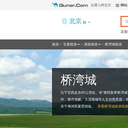
去哪儿网首页
网站
北京
站
正在
旅游
甘肃旅游
酒泉旅游
桥湾城旅游
>
>
>
桥湾城
位于安西县东85公里处。有“康熙夜梦桥湾
环，雅丹地貌、大漠孤烟等人文自然景观；
东千佛洞西夏壁画临...
查看
桥湾城旅游线