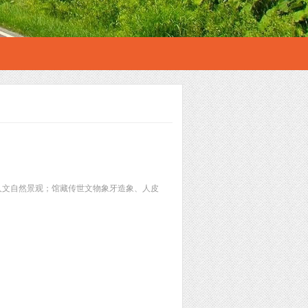
人文自然景观；馆藏传世文物象牙造象、人皮