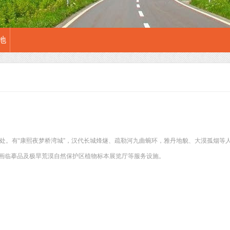
地
里处。有“康熙夜梦桥湾城”，汉代长城烽燧、疏勒河九曲蜿环，雅丹地貌、大漠孤烟等
画临摹品及极旱荒漠自然保护区植物标本展览厅等服务设施。