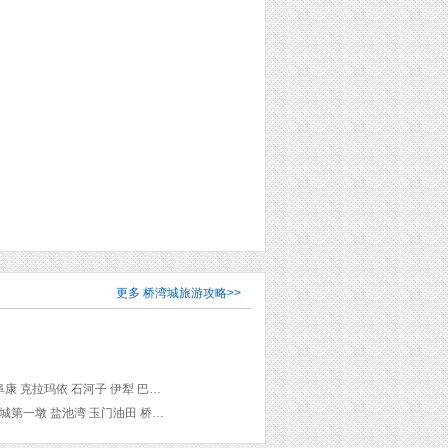
更多
桥湾城旅游攻略
>>
中卫 武威 张掖 嘉峪关 玉门 瓜州 敦煌 哈密 滨海 巴里坤县Balikunhasake 吐鲁番 乌鲁木齐 阜康 克拉玛依 石河子 伊犁 巴音郭楞 库车 阿克苏 温宿 喀什 喀什市 叶城 和田 洛浦 尉犁 轮台 库尔勒
中卫高庙 保安寺 沙坡头 文庙 镇远楼 木塔寺 孙记炒炮 甘州特色美食风味广场 菜根香酒楼 长城第一墩 盐池湾 玉门油田 桥湾城 敦煌 莫高窟 鸣沙山月牙泉 玉门关 哈密博物馆 盖斯墓 哈密回王墓 福星宫美食广场 重庆老妈火锅 白石头 天山风景名胜区 丝路烽燧 巴里坤湖 高昌故城 天马家园超市 坎儿井民俗园 维吾尔古村 亚洲大陆地理中心 五月花(和田街店) 天山天池 泥火山 巴音沟河 玉石缘和田玉 白果轩干果店 那拉提国家森林公园 那拉提旅游风景区 巴音布鲁克草原 巴音布鲁克天鹅湖 天山神秘大峡谷 双龙池 库车温州大酒店 龟兹古城 库车大寺 库车王府 温宿托木尔大峡谷 小南街抓饭王 艾提尕民族文化旅游风景区 艾提尕尔清真寺 金噢尔达饮食 香妃墓 喀什博物馆 高台民居 欧日大 喀什大巴扎 中西亚国际大巴扎 盘橐城景区 棋盘千佛洞 丝绸之路南道 国际大巴扎阿力屯波依服装商场 和田温州大酒店 和田胡杨林 塔里木河与塔克拉玛干游览区 塔里木河大桥 塔里木胡杨林公园 天堂大峡谷 沙伊东香梨园 石锅拌饭