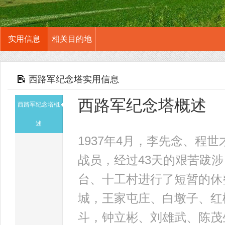
实用信息
相关目的地
西路军纪念塔实用信息
西路军纪念塔概述
西路军纪念塔概
述
1937年4月，李先念、程
战员，经过43天的艰苦跋
台、十工村进行了短暂的休
城，王家屯庄、白墩子、红
斗，钟立彬、刘雄武、陈茂