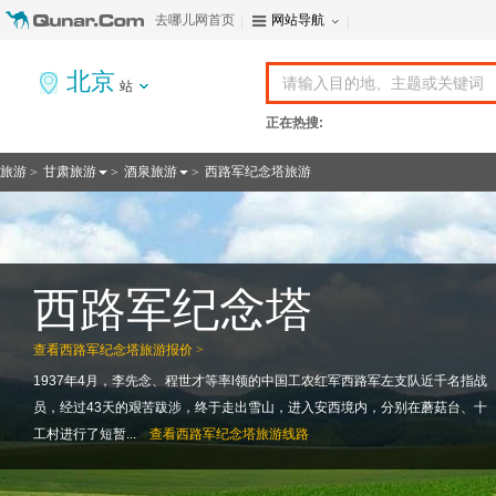
去哪儿网首页
网站导航
北京
站
正在热搜:
旅游
甘肃旅游
酒泉旅游
西路军纪念塔旅游
>
>
>
西路军纪念塔
查看
西路军纪念塔旅游报价 >
1937年4月，李先念、程世才等率l领的中国工农红军西路军左支队近千名指战
员，经过43天的艰苦跋涉，终于走出雪山，进入安西境内，分别在蘑菇台、十
工村进行了短暂...
查看
西路军纪念塔旅游线路