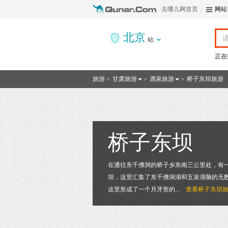
去哪儿网首页
网站
北京
站
正在
旅游
甘肃旅游
酒泉旅游
桥子东坝旅游
>
>
>
桥子东坝
在通往东千佛洞的桥子乡东南三公里处，有
坝，这里汇集了东千佛洞湖和五泉湖脑的无
这里形成了一个月牙形的...
查看
桥子东坝