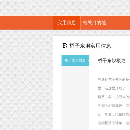
实用信息
相关目的地
桥子东坝实用信息
桥子东坝概述
桥子东坝概述
在通往东千佛洞的桥
里，在这里形成了一
错节，象一把巨大的
的湖面相映成趣、闪
四一年夏，范振绪先
老柳槎芽不计年，谁