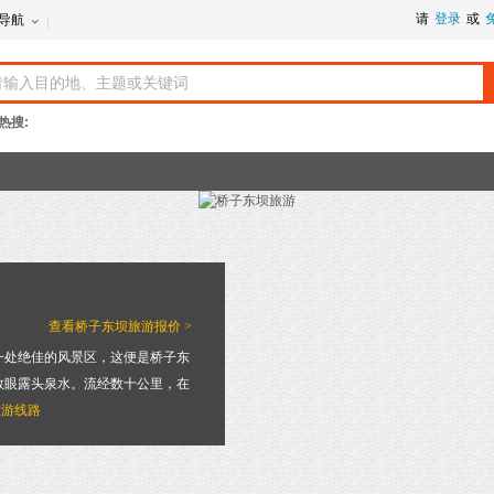
请
登录
或
导航
热搜:
查看
桥子东坝旅游报价 >
一处绝佳的风景区，这便是桥子东
数眼露头泉水。流经数十公里，在
旅游线路