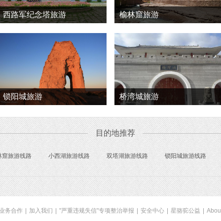
西路军纪念塔旅游
榆林窟旅游
锁阳城旅游
桥湾城旅游
目的地推荐
林窟旅游线路
小西湖旅游线路
双塔湖旅游线路
锁阳城旅游线路
业务合作
|
加入我们
|
"严重违规失信"专项整治举报
|
安全中心
|
星骆驼公益
|
Abou