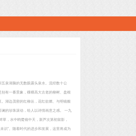
和五泉湖脑的无数眼露头泉水。流经数十公
是别有一番景象，棵棵高大古老的柳树、盘根
亘。湖边茂密的红柳丛，花红欲燃、与明镜般
谰的珍珠滚动，给人以诗情画意之感。 一九
畔草，水中鸥鹭镜中天，新芦次第初留影，
人未识”。随着时代的进步和发展，这里将成为