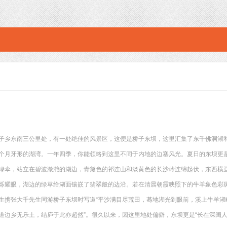
子乡东南三公里处，有一处绝佳的风景区，这便是桥子东坝，这里汇集了东千佛洞湖
个月牙形的湖湾。一年四季，你能领略到这里不同于内地的边塞风光。夏日的东坝更
绿伞，站立在碧波潋滟的湖边，青黛色的祁连山和淡黄色的长沙岭连绵起伏，东西横
烁耀眼，湖边的绿草给湖面镶嵌了翡翠般的边沿。若在清晨朝霞映照下的牛羊象色彩斑
生携张大千先生同游桥子东坝时写道“平沙满目尽荒田，蓦地湖光到眼前，溪上牛羊湖
道边乡无乐土，结庐于此亦超然”。很久以来，因这里地处偏僻，东坝更是“长在深闺