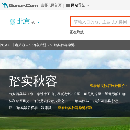
去哪儿网首页
网站导航
北京
站
正在热搜:
旅游
甘肃旅游
酒泉旅游
踏实秋容旅游
>
>
>
踏实秋容
查看
踏实秋容旅游报价 >
出安西县城往南，穿过十工山，往前行约3公里，可见到这里一望无际的红柳
林和草原风光，这便是安西老八景之一——踏实秋容”。据安西旧县志记
载：“踏实最多柽柳，秋霜微...
查看
踏实秋容旅游线路