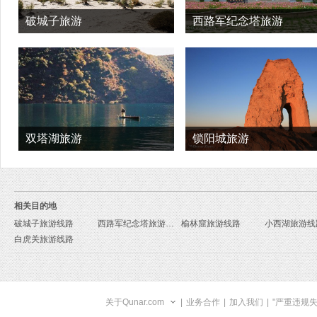
破城子旅游
西路军纪念塔旅游
双塔湖旅游
锁阳城旅游
相关目的地
破城子旅游线路
西路军纪念塔旅游线路
榆林窟旅游线路
小西湖旅游线
白虎关旅游线路
关于Qunar.com
|
业务合作
|
加入我们
|
"严重违规