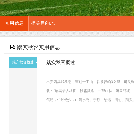
实用信息
相关目的地
踏实秋容实用信息
踏实秋容概述
踏实秋容概述
出安西县城往南，穿过十工山，往前行约3公里，可见
载：“踏实最多柽柳，秋霜微染，一望红林，流泉环绕，
气朗，尘埃绝少，山清水秀。宁静、悠远、清心、踏实