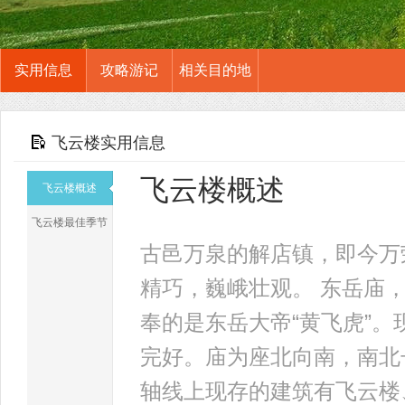
实用信息
攻略游记
相关目的地
飞云楼实用信息
飞云楼概述
飞云楼概述
飞云楼最佳季节
古邑万泉的解店镇，即今万
精巧，巍峨壮观。 东岳庙
奉的是东岳大帝“黄飞虎”
完好。庙为座北向南，南北长
轴线上现存的建筑有飞云楼