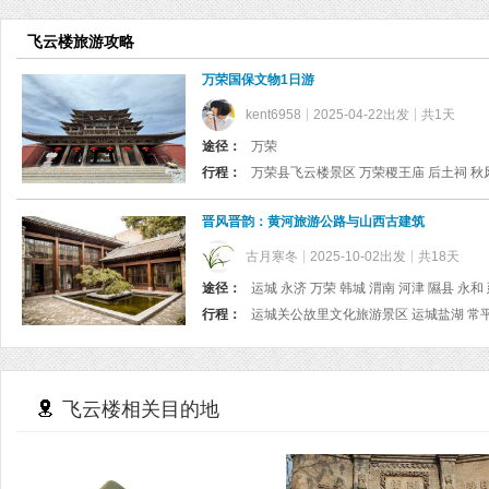
飞云楼旅游攻略
万荣国保文物1日游
kent6958
2025-04-22出发
共1天
途径：
万荣
行程：
万荣县飞云楼景区 万荣稷王庙 后土祠 秋
晋风晋韵：黄河旅游公路与山西古建筑
古月寒冬
2025-10-02出发
共18天
途径：
行程：
飞云楼相关目的地