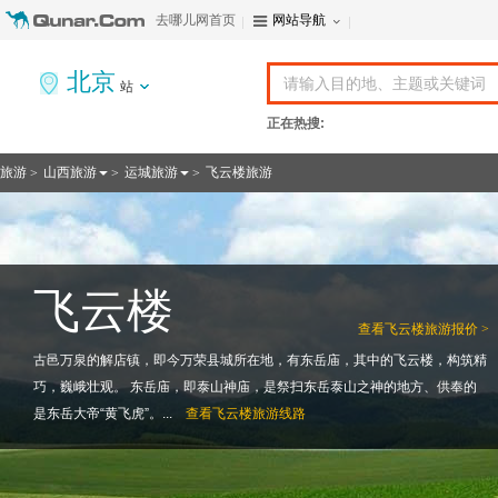
去哪儿网首页
网站导航
北京
站
正在热搜:
旅游
山西旅游
运城旅游
飞云楼旅游
>
>
>
飞云楼
查看
飞云楼旅游报价 >
古邑万泉的解店镇，即今万荣县城所在地，有东岳庙，其中的飞云楼，构筑精
巧，巍峨壮观。 东岳庙，即泰山神庙，是祭扫东岳泰山之神的地方、供奉的
是东岳大帝“黄飞虎”。...
查看
飞云楼旅游线路