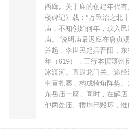
西廊。关于庙的创建年代有
楼碑记》载：“万邑治之北
庙，不知创始何年，载入邑
庙。”说明庙最迟应在唐贞
并起，李世民起兵晋阳，东
年（619），王行本据薄
冰渡河。直逼龙门关。途经
屯营扎寨，构成犄角阵势。
东岳庙一座。同时，在解店
他两处庙、搂均已毁坏，惟