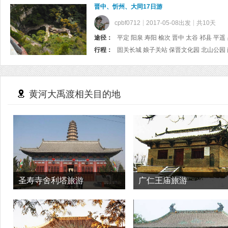
晋中、忻州、大同17日游
cpbf0712
2017-05-08出发
共10天
途径：
行程：
固关长城 娘子关站 保晋文化
黄河大禹渡相关目的地
圣寿寺舍利塔旅游
广仁王庙旅游