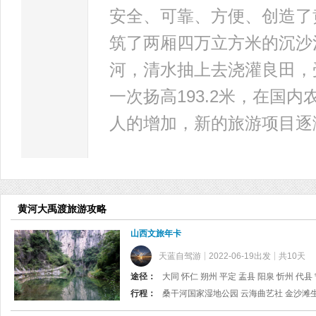
安全、可靠、方便、创造了
筑了两厢四万立方米的沉沙
河，清水抽上去浇灌良田，
一次扬高193.2米，在国
人的增加，新的旅游项目逐
黄河大禹渡旅游攻略
山西文旅年卡
天蓝自驾游
2022-06-19出发
共10天
途径：
行程：