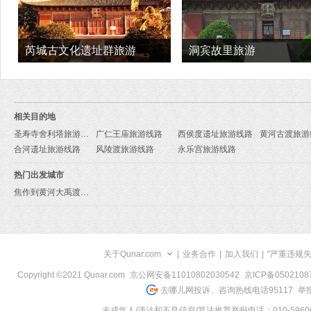
芮城古文化遗址群旅游
洞宾故里旅游
相关目的地
圣寿寺舍利塔旅游线路
广仁王庙旅游线路
西侯度遗址旅游线路
黄河古渡旅游
合河遗址旅游线路
风陵渡旅游线路
永乐宫旅游线路
热门出发城市
焦作到黄河大禹渡旅游报价
关于Qunar.com
|
业务合作
|
加入我们
|
"严重违规
Copyright ©2021 Qunar.com
京公网安备11010802030542
京ICP备050210
去哪儿网投诉、咨询热线电话95117
举报
未成年人/违法和不良信息/算法推荐举报电话：010-59606