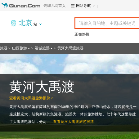
去哪儿网首页
网站导航
北京
站
正在热搜:
旅游
山西旅游
运城旅游
黄河大禹渡旅游
>
>
>
黄河大禹渡
查看
黄河大禹渡旅游报价 >
黄河大禹渡坐落在芮城县东南24华里的神柏峪内，它依山傍水，环境优美是一
座规模宏大，结构新颖的集灌溉、旅游为一体的旅游胜地。七十年代这里修建
了大禹渡电灌站，分两...
查看
黄河大禹渡旅游线路