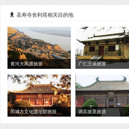
圣寿寺舍利塔相关目的地
黄河大禹渡旅游
广仁王庙旅游
芮城古文化遗址群旅游
洞宾故里旅游