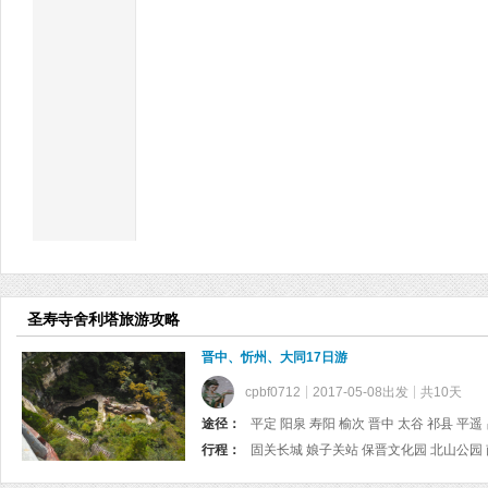
圣寿寺舍利塔旅游攻略
晋中、忻州、大同17日游
cpbf0712
2017-05-08出发
共10天
途径：
行程：
固关长城 娘子关站 保晋文化