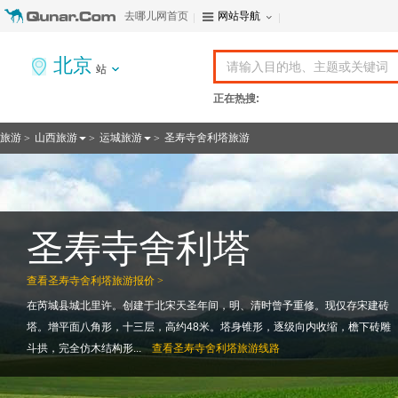
去哪儿网首页
网站导航
北京
站
正在热搜:
旅游
山西旅游
运城旅游
圣寿寺舍利塔旅游
>
>
>
圣寿寺舍利塔
查看
圣寿寺舍利塔旅游报价 >
在芮城县城北里许。创建于北宋天圣年间，明、清时曾予重修。现仅存宋建砖
塔。增平面八角形，十三层，高约48米。塔身锥形，逐级向内收缩，檐下砖雕
斗拱，完全仿木结构形...
查看
圣寿寺舍利塔旅游线路