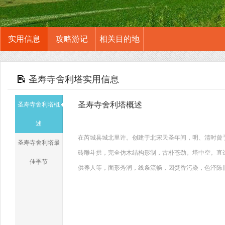
实用信息
攻略游记
相关目的地
圣寿寺舍利塔实用信息
圣寿寺舍利塔概述
圣寿寺舍利塔概
述
在芮城县城北里许。创建于北宋天圣年间，明、清时曾
圣寿寺舍利塔最
砖雕斗拱，完全仿木结构形制，古朴苍劲。塔中空。直
佳季节
供养人等，面形秀润，线条流畅，因焚香污染，色泽陈