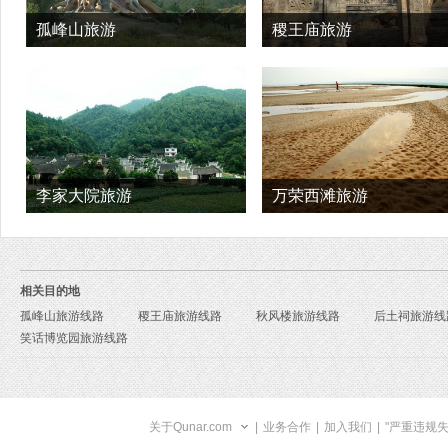
孤峰山旅游
稷王庙旅游
李家大院旅游
万荣西滩旅游
相关目的地
孤峰山旅游线路
稷王庙旅游线路
秋风楼旅游线路
后土祠旅游线
笑话博览园旅游线路
关于Qunar.com
|
业务合作
|
加入我们
|
"严重违规