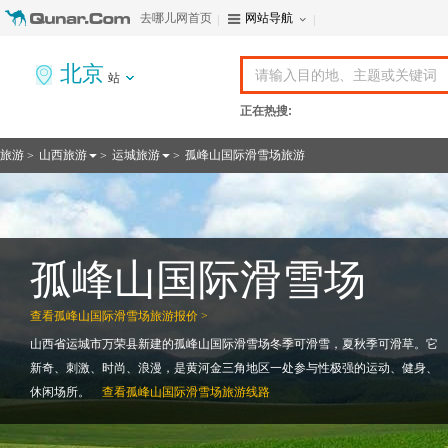
去哪儿网首页
网站导航
北京
站
正在热搜:
旅游
山西旅游
运城旅游
孤峰山国际滑雪场旅游
>
>
>
孤峰山国际滑雪场
查看
孤峰山国际滑雪场旅游报价 >
山西省运城市万荣县新建的孤峰山国际滑雪场冬季可滑雪，夏秋季可滑草。它
新奇、刺激、时尚、浪漫，是黄河金三角地区一处参与性极强的运动、健身、
休闲场所。
查看
孤峰山国际滑雪场旅游线路